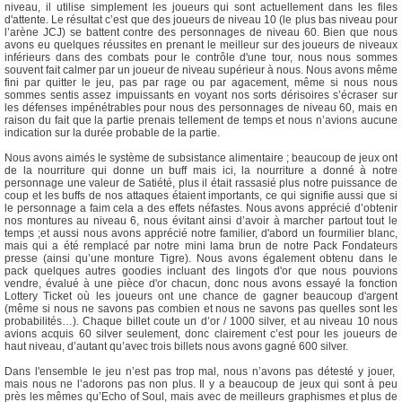
niveau, il utilise simplement les joueurs qui sont actuellement dans les files
d'attente. Le résultat c’est que des joueurs de niveau 10 (le plus bas niveau pour
l’arène JCJ) se battent contre des personnages de niveau 60. Bien que nous
avons eu quelques réussites en prenant le meilleur sur des joueurs de niveaux
inférieurs dans des combats pour le contrôle d'une tour, nous nous sommes
souvent fait calmer par un joueur de niveau supérieur à nous. Nous avons même
fini par quitter le jeu, pas par rage ou par agacement, même si nous nous
sommes sentis assez impuissants en voyant nos sorts dérisoires s’écraser sur
les défenses impénétrables pour nous des personnages de niveau 60, mais en
raison du fait que la partie prenais tellement de temps et nous n’avions aucune
indication sur la durée probable de la partie.
Nous avons aimés le système de subsistance alimentaire ; beaucoup de jeux ont
de la nourriture qui donne un buff mais ici, la nourriture a donné à notre
personnage une valeur de Satiété, plus il était rassasié plus notre puissance de
coup et les buffs de nos attaques étaient importants, ce qui signifie aussi que si
le personnage a faim cela a des effets néfastes. Nous avons apprécié d’obtenir
nos montures au niveau 6, nous évitant ainsi d’avoir à marcher partout tout le
temps ;et aussi nous avons apprécié notre familier, d'abord un fourmilier blanc,
mais qui a été remplacé par notre mini lama brun de notre Pack Fondateurs
presse (ainsi qu’une monture Tigre). Nous avons également obtenu dans le
pack quelques autres goodies incluant des lingots d'or que nous pouvions
vendre, évalué à une pièce d'or chacun, donc nous avons essayé la fonction
Lottery Ticket où les joueurs ont une chance de gagner beaucoup d'argent
(même si nous ne savons pas combien et nous ne savons pas quelles sont les
probabilités…). Chaque billet coute un d’or / 1000 silver, et au niveau 10 nous
avions acquis 60 silver seulement, donc clairement c’est pour les joueurs de
haut niveau, d’autant qu’avec trois billets nous avons gagné 600 silver.
Dans l'ensemble le jeu n’est pas trop mal, nous n’avons pas détesté y jouer,
mais nous ne l’adorons pas non plus. Il y a beaucoup de jeux qui sont à peu
près les mêmes qu’Echo of Soul, mais avec de meilleurs graphismes et plus de