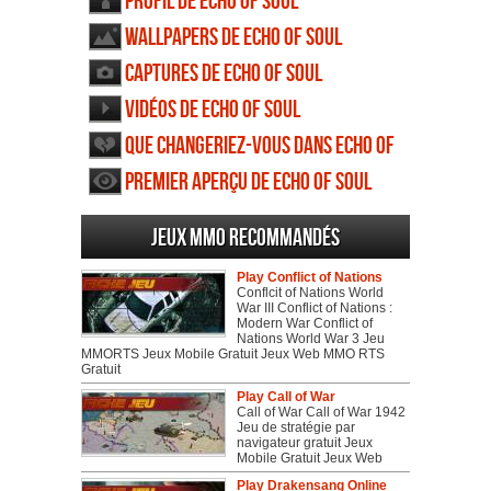
Profil de Echo of Soul
Wallpapers de Echo of Soul
Captures de Echo of Soul
Vidéos de Echo of Soul
Que changeriez-vous dans Echo of
Soul
Premier aperçu de Echo of Soul
Jeux MMO recommandés
Play Conflict of Nations
Conflcit of Nations World
War III Conflict of Nations :
Modern War Conflict of
Nations World War 3 Jeu
MMORTS Jeux Mobile Gratuit Jeux Web MMO RTS
Gratuit
Play Call of War
Call of War Call of War 1942
Jeu de stratégie par
navigateur gratuit Jeux
Mobile Gratuit Jeux Web
Play Drakensang Online