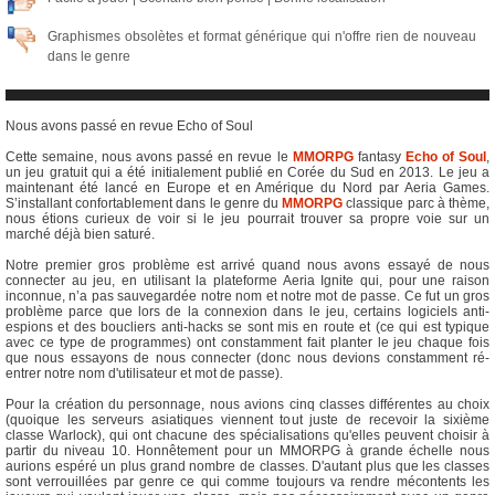
Graphismes obsolètes et format générique qui n'offre rien de nouveau
dans le genre
Nous avons passé en revue Echo of Soul
Cette semaine, nous avons passé en revue le
MMORPG
fantasy
Echo of Soul
,
un jeu gratuit qui a été initialement publié en Corée du Sud en 2013. Le jeu a
maintenant été lancé en Europe et en Amérique du Nord par Aeria Games.
S’installant confortablement dans le genre du
MMORPG
classique parc à thème,
nous étions curieux de voir si le jeu pourrait trouver sa propre voie sur un
marché déjà bien saturé.
Notre premier gros problème est arrivé quand nous avons essayé de nous
connecter au jeu, en utilisant la plateforme Aeria Ignite qui, pour une raison
inconnue, n’a pas sauvegardée notre nom et notre mot de passe. Ce fut un gros
problème parce que lors de la connexion dans le jeu, certains logiciels anti-
espions et des boucliers anti-hacks se sont mis en route et (ce qui est typique
avec ce type de programmes) ont constamment fait planter le jeu chaque fois
que nous essayons de nous connecter (donc nous devions constamment ré-
entrer notre nom d'utilisateur et mot de passe).
Pour la création du personnage, nous avions cinq classes différentes au choix
(quoique les serveurs asiatiques viennent tout juste de recevoir la sixième
classe Warlock), qui ont chacune des spécialisations qu'elles peuvent choisir à
partir du niveau 10. Honnêtement pour un MMORPG à grande échelle nous
aurions espéré un plus grand nombre de classes. D'autant plus que les classes
sont verrouillées par genre ce qui comme toujours va rendre mécontents les