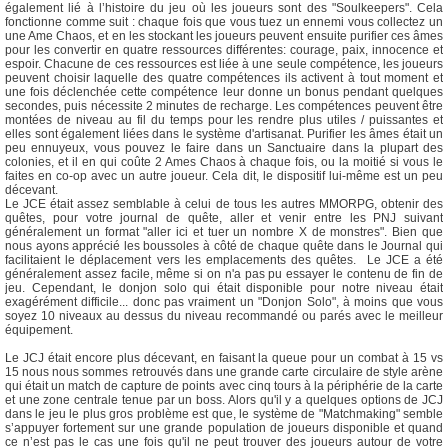
également lié à l’histoire du jeu où les joueurs sont des "Soulkeepers". Cela
fonctionne comme suit : chaque fois que vous tuez un ennemi vous collectez un
une Ame Chaos, et en les stockant les joueurs peuvent ensuite purifier ces âmes
pour les convertir en quatre ressources différentes: courage, paix, innocence et
espoir. Chacune de ces ressources est liée à une seule compétence, les joueurs
peuvent choisir laquelle des quatre compétences ils activent à tout moment et
une fois déclenchée cette compétence leur donne un bonus pendant quelques
secondes, puis nécessite 2 minutes de recharge. Les compétences peuvent être
montées de niveau au fil du temps pour les rendre plus utiles / puissantes et
elles sont également liées dans le système d'artisanat. Purifier les âmes était un
peu ennuyeux, vous pouvez le faire dans un Sanctuaire dans la plupart des
colonies, et il en qui coûte 2 Ames Chaos à chaque fois, ou la moitié si vous le
faites en co-op avec un autre joueur. Cela dit, le dispositif lui-même est un peu
décevant.
Le JCE était assez semblable à celui de tous les autres MMORPG, obtenir des
quêtes, pour votre journal de quête, aller et venir entre les PNJ suivant
généralement un format "aller ici et tuer un nombre X de monstres". Bien que
nous ayons apprécié les boussoles à côté de chaque quête dans le Journal qui
facilitaient le déplacement vers les emplacements des quêtes. Le JCE a été
généralement assez facile, même si on n'a pas pu essayer le contenu de fin de
jeu. Cependant, le donjon solo qui était disponible pour notre niveau était
exagérément difficile... donc pas vraiment un "Donjon Solo", à moins que vous
soyez 10 niveaux au dessus du niveau recommandé ou parés avec le meilleur
équipement.
Le JCJ était encore plus décevant, en faisant la queue pour un combat à 15 vs
15 nous nous sommes retrouvés dans une grande carte circulaire de style arène
qui était un match de capture de points avec cinq tours à la périphérie de la carte
et une zone centrale tenue par un boss. Alors qu'il y a quelques options de JCJ
dans le jeu le plus gros problème est que, le système de "Matchmaking" semble
s’appuyer fortement sur une grande population de joueurs disponible et quand
ce n’est pas le cas une fois qu'il ne peut trouver des joueurs autour de votre