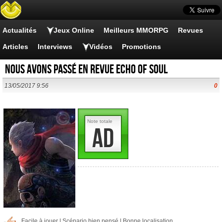
Actualités
Jeux Online
Meilleurs MMORPG
Revues
Articles
Interviews
Vidéos
Promotions
Nous avons passé en revue Echo of Soul
13/05/2017 9:56
0
Note totale
AD
Facile à jouer | Scénario bien pensé | Bonne localisation