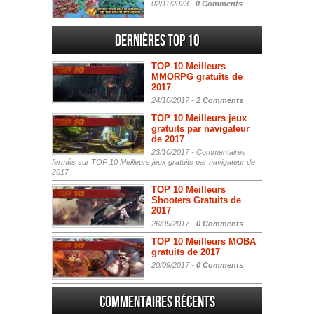
02/11/2023 -
0 Comments
Dernières Top 10
TOP 10 Meilleurs
MMORPG gratuits de
2017
24/10/2017 -
2 Comments
TOP 10 Meilleurs jeux
gratuits par navigateur
de 2017
23/10/2017 -
Commentaires
fermés
sur TOP 10 Meilleurs jeux gratuits par navigateur de
2017
TOP 10 Meilleurs
Shooters Gratuits de
2017
26/09/2017 -
0 Comments
TOP 10 Meilleurs MOBA
gratuits de 2017
20/09/2017 -
0 Comments
Commentaires récents