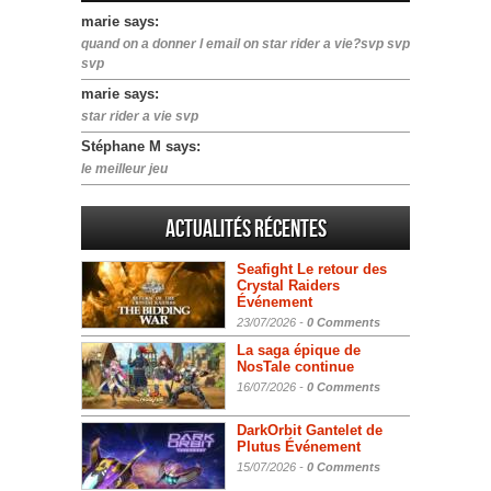
marie says:
quand on a donner l email on star rider a vie?svp svp
svp
marie says:
star rider a vie svp
Stéphane M says:
le meilleur jeu
Actualités Récentes
Seafight Le retour des
Crystal Raiders
Événement
23/07/2026 -
0 Comments
La saga épique de
NosTale continue
16/07/2026 -
0 Comments
DarkOrbit Gantelet de
Plutus Événement
15/07/2026 -
0 Comments