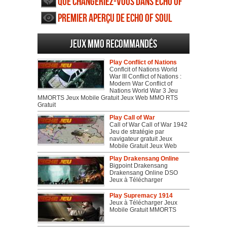
Que changeriez-vous dans Echo of
Soul
Premier aperçu de Echo of Soul
Jeux MMO recommandés
Play Conflict of Nations
Conflcit of Nations World
War III Conflict of Nations :
Modern War Conflict of
Nations World War 3 Jeu
MMORTS Jeux Mobile Gratuit Jeux Web MMO RTS
Gratuit
Play Call of War
Call of War Call of War 1942
Jeu de stratégie par
navigateur gratuit Jeux
Mobile Gratuit Jeux Web
Play Drakensang Online
Bigpoint Drakensang
Drakensang Online DSO
Jeux à Télécharger
Play Supremacy 1914
Jeux à Télécharger Jeux
Mobile Gratuit MMORTS