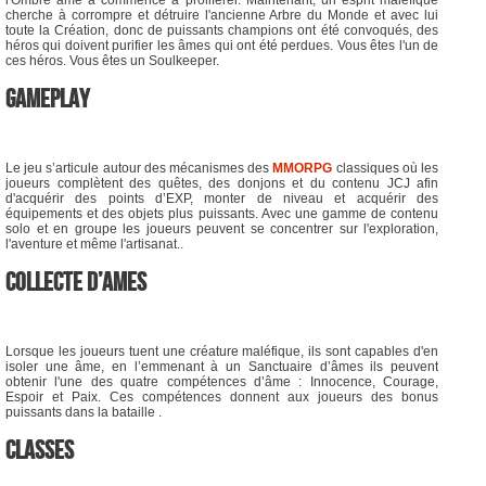
l'Ombre âme a commencé à proliférer. Maintenant, un esprit maléfique
cherche à corrompre et détruire l'ancienne Arbre du Monde et avec lui
toute la Création, donc de puissants champions ont été convoqués, des
héros qui doivent purifier les âmes qui ont été perdues. Vous êtes l'un de
ces héros. Vous êtes un Soulkeeper.
GAMEPLAY
Le jeu s’articule autour des mécanismes des
MMORPG
classiques où les
joueurs complètent des quêtes, des donjons et du contenu JCJ afin
d'acquérir des points d’EXP, monter de niveau et acquérir des
équipements et des objets plus puissants. Avec une gamme de contenu
solo et en groupe les joueurs peuvent se concentrer sur l'exploration,
l'aventure et même l'artisanat..
COLLECTE D’AMES
Lorsque les joueurs tuent une créature maléfique, ils sont capables d'en
isoler une âme, en l’emmenant à un Sanctuaire d’âmes ils peuvent
obtenir l'une des quatre compétences d’âme : Innocence, Courage,
Espoir et Paix. Ces compétences donnent aux joueurs des bonus
puissants dans la bataille .
CLASSES