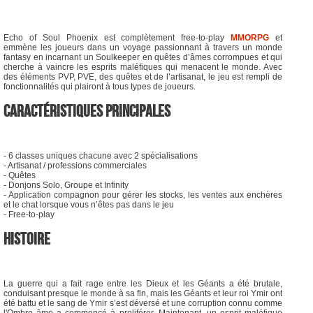
Echo of Soul Phoenix est complètement free-to-play
MMORPG
et
emmène les joueurs dans un voyage passionnant à travers un monde
fantasy en incarnant un Soulkeeper en quêtes d’âmes corrompues et qui
cherche à vaincre les esprits maléfiques qui menacent le monde. Avec
des éléments PVP, PVE, des quêtes et de l’artisanat, le jeu est rempli de
fonctionnalités qui plairont à tous types de joueurs.
CARACTÉRISTIQUES PRINCIPALES
- 6 classes uniques chacune avec 2 spécialisations
- Artisanat / professions commerciales
- Quêtes
- Donjons Solo, Groupe et Infinity
- Application compagnon pour gérer les stocks, les ventes aux enchères
et le chat lorsque vous n’êtes pas dans le jeu
- Free-to-play
HISTOIRE
La guerre qui a fait rage entre les Dieux et les Géants a été brutale,
conduisant presque le monde à sa fin, mais les Géants et leur roi Ymir ont
été battu et le sang de Ymir s’est déversé et une corruption connu comme