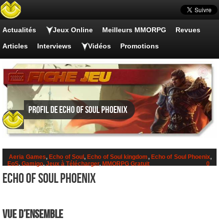
Actualités
Jeux Online
Meilleurs MMORPG
Revues
Articles
Interviews
Vidéos
Promotions
Profil de Echo of Soul Phoenix
Aeria Games
,
Echo of Soul
,
Echo of Soul kingdom
,
Echo of Soul Phoenix
,
EoS
,
Gamigo
,
Jeux à Télécharger
,
MMORPG Gratuit
0
Echo of Soul Phoenix
VUE D’ENSEMBLE