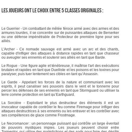
Les joueurs ont le choix entre 5 classes originales :
Le Guerrier - Un combattant de mêlée féroce armé avec des armes et des
armures lourdes, il se concentre sur de puissantes attaques de Berserker
ou une défense impénétrable de Protecteur de première ligne pour ses
alliés.
L'Archer - Ce nomade sauvage est armé avec un arc et des chants,
capable d'infliger des attaques à distance rapides en tant que chasseur
ou aveugler ses ennemis et soutenir ses alliés en tant que Barde.
Le Rogue - Une figure agile et ténébreuse, il maîtrise l'art des exécutions
brutales et rapides en tant que Duelliste et les poisons et les toxines pour
paralyser, puis tuer lentement ses cibles en tant qu’Assassin.
Le Garde - Appelant les forces de la nature et communiant avec les
esprits, il peut canaliser ses pouvoirs dans le vent et le tonnerre pour
percer les défenses de ses ennemis en tant que Stormguard ou utiliser la
terre comme protection en tant qu’Earthguard.
La Sorcière - Exploitant le plus destructeur des éléments il est un
invocateur capable de contrôler le feu comme Firemage pour infliger des
attaques destructrices à ses ennemis ou les entraver et les contrôler avec
ses compétences de glace comme Frostmage.
Le Necromancer : un personnage puissant qui contrôle un large éventail
de pouvoirs mystiques impies. Les joueurs peuvent choisir entre
Tormentor, qui utilise des malédictions et des sorts pour faire des dégâts