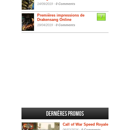
14/09/2019 -
0 Comments
Premières impressions de
7
Drakensang Online
19/04/2019 -
0 Comments
Dernières promos
Call of War Speed Royale
06/02/2024 -
0 Comments