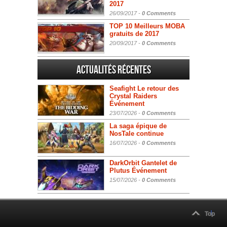
2017
26/09/2017 -
0 Comments
TOP 10 Meilleurs MOBA
gratuits de 2017
20/09/2017 -
0 Comments
Actualités Récentes
Seafight Le retour des
Crystal Raiders
Événement
23/07/2026 -
0 Comments
La saga épique de
NosTale continue
16/07/2026 -
0 Comments
DarkOrbit Gantelet de
Plutus Événement
15/07/2026 -
0 Comments
Top