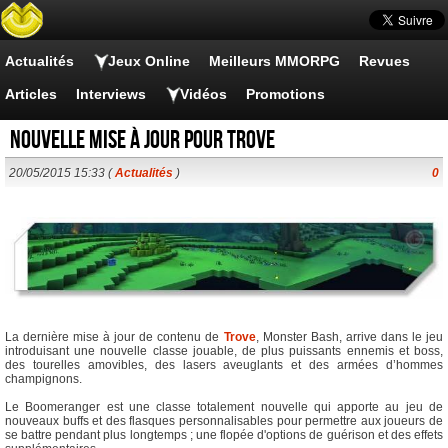
Actualités
Jeux Online
Meilleurs MMORPG
Revues
Articles
Interviews
Vidéos
Promotions
Nouvelle mise à jour pour Trove
20/05/2015 15:33 (
Actualités
)
0
La dernière mise à jour de contenu de
Trove
, Monster Bash, arrive dans le jeu
introduisant une nouvelle classe jouable, de plus puissants ennemis et boss,
des tourelles amovibles, des lasers aveuglants et des armées d’hommes
champignons.
Le Boomeranger est une classe totalement nouvelle qui apporte au jeu de
nouveaux buffs et des flasques personnalisables pour permettre aux joueurs de
se battre pendant plus longtemps ; une flopée d'options de guérison et des effets