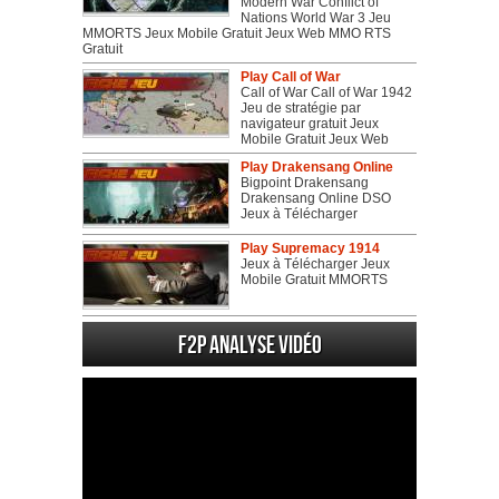
Modern War Conflict of
Nations World War 3 Jeu
MMORTS Jeux Mobile Gratuit Jeux Web MMO RTS
Gratuit
Play Call of War
Call of War Call of War 1942
Jeu de stratégie par
navigateur gratuit Jeux
Mobile Gratuit Jeux Web
Play Drakensang Online
Bigpoint Drakensang
Drakensang Online DSO
Jeux à Télécharger
Play Supremacy 1914
Jeux à Télécharger Jeux
Mobile Gratuit MMORTS
F2P Analyse vidéo