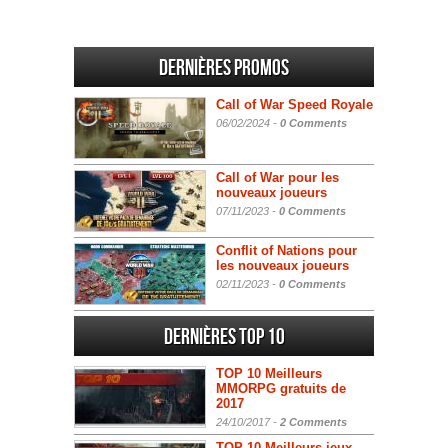
Dernières promos
Call of War Speed Royale
06/02/2024 -
0 Comments
Call of War pour les
nouveaux joueurs
07/11/2023 -
0 Comments
Conflit of Nations pour
les nouveaux joueurs
02/11/2023 -
0 Comments
Dernières Top 10
TOP 10 Meilleurs
MMORPG gratuits de
2017
24/10/2017 -
2 Comments
TOP 10 Meilleurs jeux