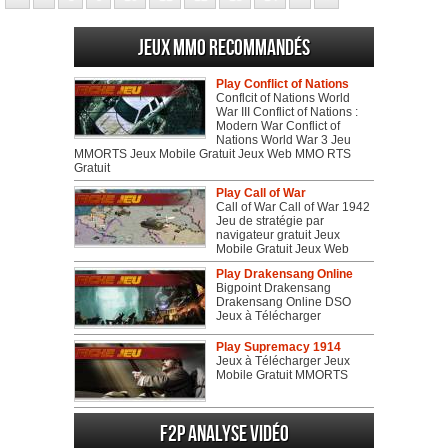
Jeux MMO recommandés
Play Conflict of Nations
Conflcit of Nations World
War III Conflict of Nations :
Modern War Conflict of
Nations World War 3 Jeu
MMORTS Jeux Mobile Gratuit Jeux Web MMO RTS
Gratuit
Play Call of War
Call of War Call of War 1942
Jeu de stratégie par
navigateur gratuit Jeux
Mobile Gratuit Jeux Web
Play Drakensang Online
Bigpoint Drakensang
Drakensang Online DSO
Jeux à Télécharger
Play Supremacy 1914
Jeux à Télécharger Jeux
Mobile Gratuit MMORTS
F2P Analyse vidéo