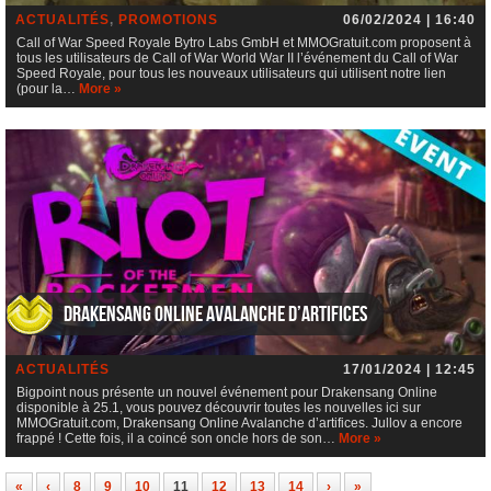
ACTUALITÉS
,
PROMOTIONS
06/02/2024 | 16:40
Call of War Speed Royale Bytro Labs GmbH et MMOGratuit.com proposent à
tous les utilisateurs de Call of War World War II l’événement du Call of War
Speed Royale, pour tous les nouveaux utilisateurs qui utilisent notre lien
(pour la…
More »
Drakensang Online Avalanche d’artifices
ACTUALITÉS
17/01/2024 | 12:45
Bigpoint nous présente un nouvel événement pour Drakensang Online
disponible à 25.1, vous pouvez découvrir toutes les nouvelles ici sur
MMOGratuit.com, Drakensang Online Avalanche d’artifices. Jullov a encore
frappé ! Cette fois, il a coincé son oncle hors de son…
More »
«
‹
8
9
10
11
12
13
14
›
»