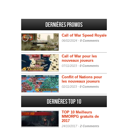
Dernières promos
Call of War Speed Royale
06/02/2024 -
0 Comments
Call of War pour les
nouveaux joueurs
07/11/2023 -
0 Comments
Conflit of Nations pour
les nouveaux joueurs
02/11/2023 -
0 Comments
Dernières Top 10
TOP 10 Meilleurs
MMORPG gratuits de
2017
24/10/2017 -
2 Comments