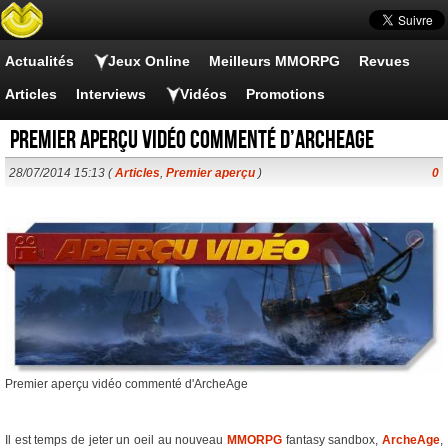
Actualités
Jeux Online
Meilleurs MMORPG
Revues
Articles
Interviews
Vidéos
Promotions
Premier aperçu vidéo commenté d’ArcheAge
28/07/2014 15:13 (
Articles
,
Premier aperçu
)
0
Premier aperçu vidéo commenté d'ArcheAge
Il est temps de jeter un oeil au nouveau
MMORPG
fantasy sandbox,
ArcheAge
,