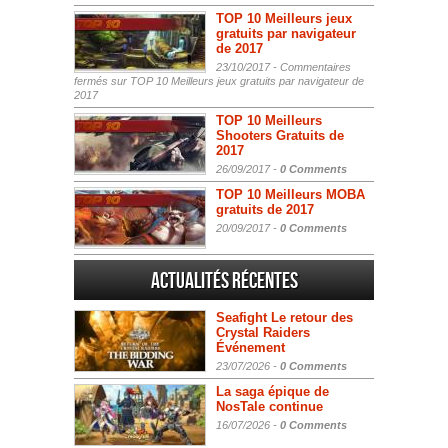
TOP 10 Meilleurs jeux
gratuits par navigateur
de 2017
23/10/2017 -
Commentaires
fermés
sur TOP 10 Meilleurs jeux gratuits par navigateur de
2017
TOP 10 Meilleurs
Shooters Gratuits de
2017
26/09/2017 -
0 Comments
TOP 10 Meilleurs MOBA
gratuits de 2017
20/09/2017 -
0 Comments
Actualités Récentes
Seafight Le retour des
Crystal Raiders
Événement
23/07/2026 -
0 Comments
La saga épique de
NosTale continue
16/07/2026 -
0 Comments