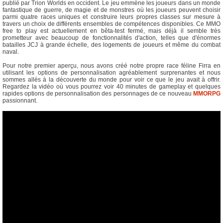
publié par Trion Worlds en occident. Le jeu emmène les joueurs dans un monde
fantastique de guerre, de magie et de monstres où les joueurs peuvent choisir
parmi quatre races uniques et construire leurs propres classes sur mesure à
travers un choix de différents ensembles de compétences disponibles. Ce MMO
free to play est actuellement en bêta-test fermé, mais déjà il semble très
prometteur avec beaucoup de fonctionnalités d'action, telles que d'énormes
batailles JCJ à grande échelle, des logements de joueurs et même du combat
naval.
Pour notre premier aperçu, nous avons créé notre propre race féline Firra en
utilisant les options de personnalisation agréablement surprenantes et nous
sommes allés à la découverte du monde pour voir ce que le jeu avait à offrir.
Regardez la vidéo où vous pourrez voir 40 minutes de gameplay et quelques
rapides options de personnalisation des personnages de ce nouveau
MMORPG
passionnant.