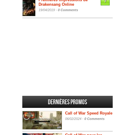
7
Drakensang Online
19/04/2019 -
0 Comments
Dernières promos
Call of War Speed Royale
06/02/2024 -
0 Comments