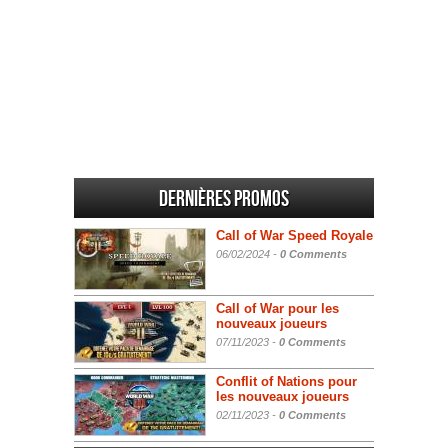
Dernières promos
Call of War Speed Royale
06/02/2024 -
0 Comments
Call of War pour les
nouveaux joueurs
07/11/2023 -
0 Comments
Conflit of Nations pour
les nouveaux joueurs
02/11/2023 -
0 Comments