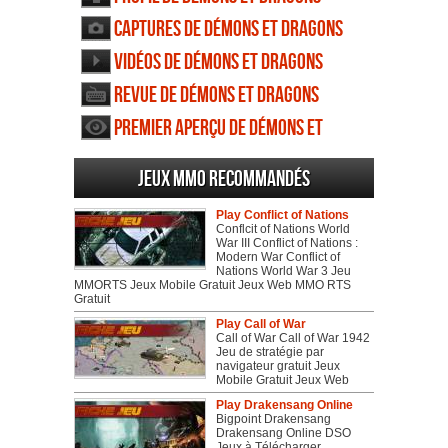
Captures de Démons et Dragons
Vidéos de Démons et Dragons
Revue de Démons et Dragons
Premier aperçu de Démons et
Dragons
Jeux MMO recommandés
Play Conflict of Nations
Conflcit of Nations World
War III Conflict of Nations :
Modern War Conflict of
Nations World War 3 Jeu
MMORTS Jeux Mobile Gratuit Jeux Web MMO RTS
Gratuit
Play Call of War
Call of War Call of War 1942
Jeu de stratégie par
navigateur gratuit Jeux
Mobile Gratuit Jeux Web
Play Drakensang Online
Bigpoint Drakensang
Drakensang Online DSO
Jeux à Télécharger