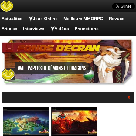
Actualités
Jeux Online
Meilleurs MMORPG
Revues
Articles
Interviews
Vidéos
Promotions
Wallpapers de Démons et Dragons
0