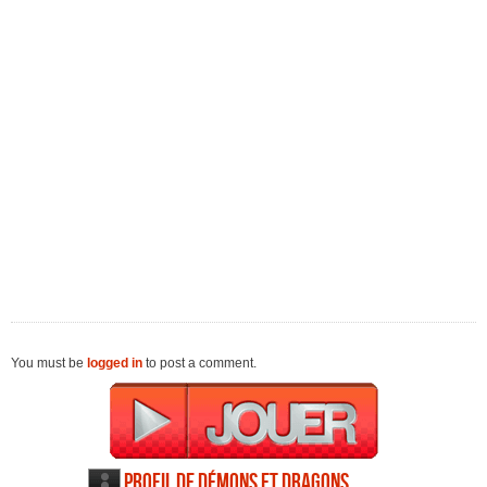
You must be
logged in
to post a comment.
Profil de Démons et Dragons