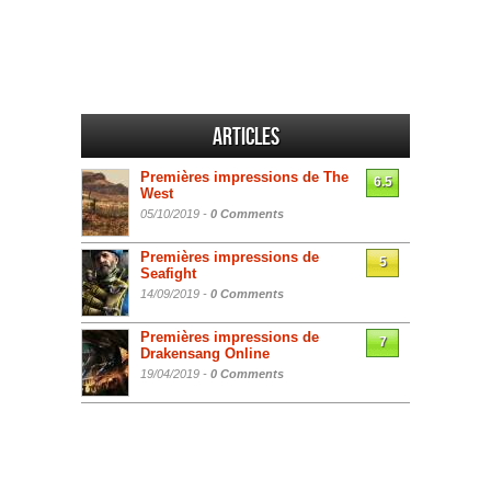
Articles
Premières impressions de The
6.5
West
05/10/2019 -
0 Comments
Premières impressions de
5
Seafight
14/09/2019 -
0 Comments
Premières impressions de
7
Drakensang Online
19/04/2019 -
0 Comments