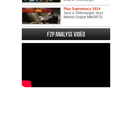
Play Supremacy 1914
Jeux à Télécharger Jeux
Mobile Gratuit MMORTS
F2P Analyse vidéo