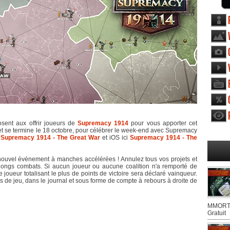
sent aux offrir joueurs de
Supremacy 1914
pour vous apporter cet
t se termine le 18 octobre, pour célébrer le week-end avec Supremacy
d
Supremacy 1914 - The Great War
et iOS ici
Supremacy 1914 - The
ouvel événement à manches accélérées ! Annulez tous vos projets et
 longs combats. Si aucun joueur ou aucune coalition n'a remporté de
 joueur totalisant le plus de points de victoire sera déclaré vainqueur.
ns de jeu, dans le journal et sous forme de compte à rebours à droite de
MMORTS
Gratuit