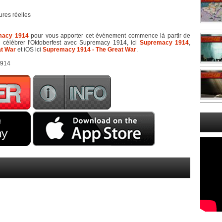
res réelles
macy 1914
pour vous apporter cet événement commence là partir de
r célébrer l'Oktoberfest avec Supremacy 1914, ici
Supremacy 1914
,
at War
et iOS ici
Supremacy 1914 - The Great War
.
1914