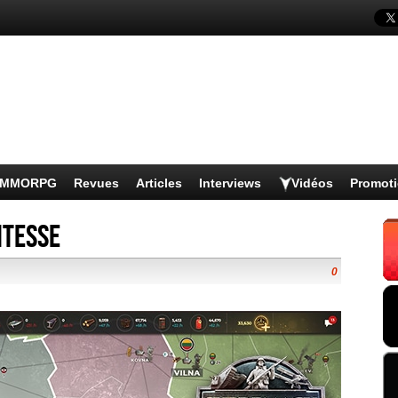
s MMORPG
Revues
Articles
Interviews
Vidéos
Promot
itesse
0