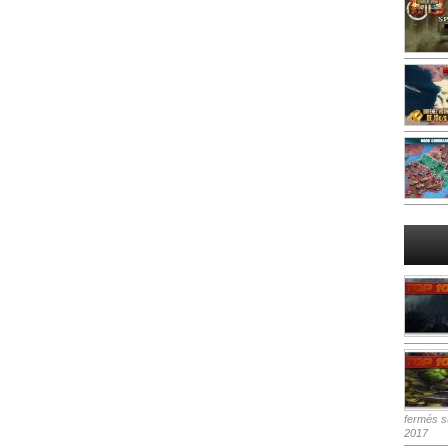
fermés
su
2017