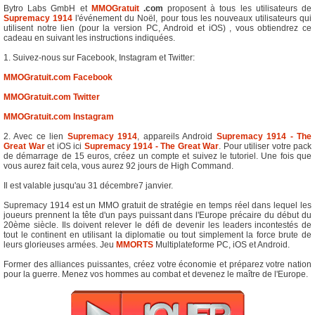
Bytro Labs GmbH et
MMOGratuit
.com
proposent à tous les utilisateurs de
Supremacy 1914
l'événement du Noël, pour tous les nouveaux utilisateurs qui
utilisent notre lien (pour la version PC, Android et iOS) , vous obtiendrez ce
cadeau en suivant les instructions indiquées.
1. Suivez-nous sur Facebook, Instagram et Twitter:
MMOGratuit.com Facebook
MMOGratuit.com Twitter
MMOGratuit.com Instagram
2. Avec ce lien
Supremacy 1914
, appareils Android
Supremacy 1914 - The
Great War
et iOS ici
Supremacy 1914 - The Great War
. Pour utiliser votre pack
de démarrage de 15 euros, créez un compte et suivez le tutoriel. Une fois que
vous aurez fait cela, vous aurez 92 jours de High Command.
Il est valable jusqu'au 31 décembre7 janvier.
Supremacy 1914 est un MMO gratuit de stratégie en temps réel dans lequel les
joueurs prennent la tête d'un pays puissant dans l'Europe précaire du début du
20ème siècle. Ils doivent relever le défi de devenir les leaders incontestés de
tout le continent en utilisant la diplomatie ou tout simplement la force brute de
leurs glorieuses armées. Jeu
MMORTS
Multiplateforme PC, iOS et Android.
Former des alliances puissantes, créez votre économie et préparez votre nation
pour la guerre. Menez vos hommes au combat et devenez le maître de l'Europe.