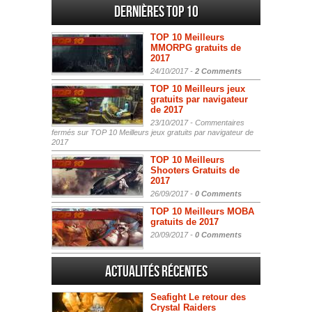
Dernières Top 10
TOP 10 Meilleurs
MMORPG gratuits de
2017
24/10/2017 -
2 Comments
TOP 10 Meilleurs jeux
gratuits par navigateur
de 2017
23/10/2017 -
Commentaires
fermés
sur TOP 10 Meilleurs jeux gratuits par navigateur de
2017
TOP 10 Meilleurs
Shooters Gratuits de
2017
26/09/2017 -
0 Comments
TOP 10 Meilleurs MOBA
gratuits de 2017
20/09/2017 -
0 Comments
Actualités Récentes
Seafight Le retour des
Crystal Raiders