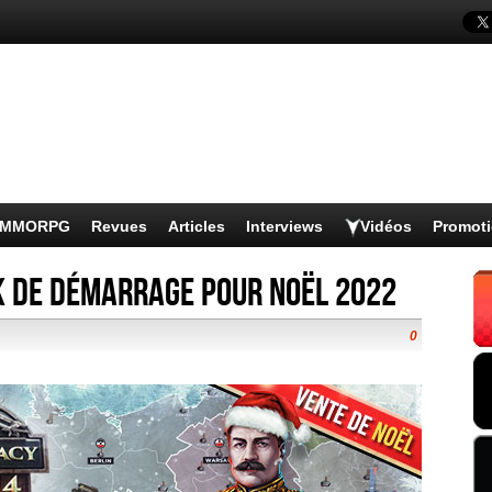
s MMORPG
Revues
Articles
Interviews
Vidéos
Promot
 de démarrage pour Noël 2022
0