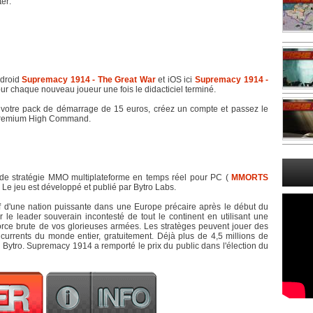
er:
ndroid
Supremacy 1914 - The Great War
et iOS ici
Supremacy 1914 -
our chaque nouveau joueur une fois le didacticiel terminé.
r votre pack de démarrage de 15 euros, créez un compte et passez le
te premium High Command.
de stratégie MMO multiplateforme en temps réel pour PC (
MMORTS
 Le jeu est développé et publié par Bytro Labs.
f d'une nation puissante dans une Europe précaire après le début du
 le leader souverain incontesté de tout le continent en utilisant une
force brute de vos glorieuses armées. Les stratèges peuvent jouer des
currents du monde entier, gratuitement. Déjà plus de 4,5 millions de
by Bytro. Supremacy 1914 a remporté le prix du public dans l'élection du