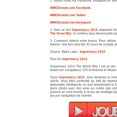
1. Suivez-nous sur Facebook, Instagram et Twitt
MMOGratuit.com Facebook
MMOGratuit.com Twitter
MMOGratuit.com Instagram
2. Avec ce lien
Supremacy 1914
, appareils A
The Great War
, le contenu sera déverrouillé p
3. Comment obtenir votre bonus: Pour utilise
tutoriel. Une fois cela fait, 92 jours de comp
Source: Bytro Labs -
Supremacy 1914
Plus de
Supremacy 1914
;
Supremacy 1914 The World War I est un jeu 
basés sur navigateur), iOS et Android et Steam.
Dans
Supremacy 1914
, vous devenez le che
siècle. Vous êtes confronté au défi de devenir
diplomatie intelligente ou tout simplement la 
tours privés avec des amis ou contre des con
joueurs se sont inscrits à ce jeu de stratégie 
jeu par navigateur de l'année.