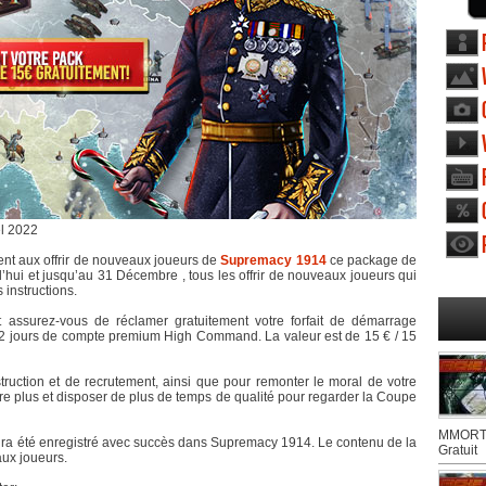
l 2022
nt aux offrir de nouveaux joueurs de
Supremacy 1914
ce package de
’hui et jusqu’au 31 Décembre , tous les offrir de nouveaux joueurs qui
s instructions.
ssurez-vous de réclamer gratuitement votre forfait de démarrage
 92 jours de compte premium High Command. La valeur est de 15 € / 15
nstruction et de recrutement, ainsi que pour remonter le moral de votre
ore plus et disposer de plus de temps de qualité pour regarder la Coupe
MMORTS
 aura été enregistré avec succès dans Supremacy 1914. Le contenu de la
Gratuit
aux joueurs.