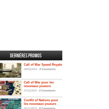
Dernières promos
Call of War Speed Royale
06/02/2024 -
0 Comments
Call of War pour les
nouveaux joueurs
07/11/2023 -
0 Comments
Conflit of Nations pour
les nouveaux joueurs
02/11/2023 -
0 Comments