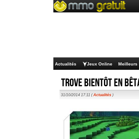
Actualités
Jeux Online
Meilleur
Trove bientôt en bêt
31/10/2014 17:11 (
Actualités
)