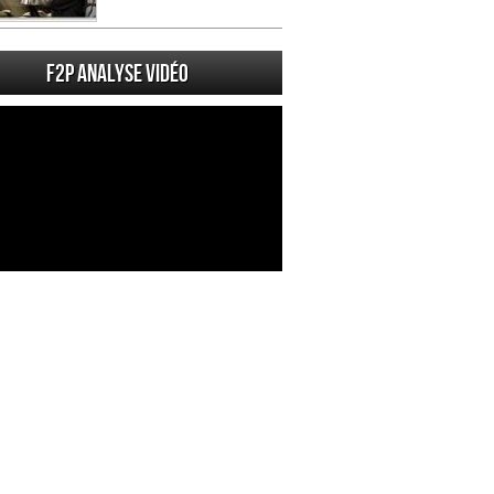
F2P Analyse vidéo