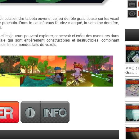
oint d'atteindre la bêta ouverte. Le jeu de rôle gratuit basé sur les voxel
e prochain. Dans le cas où vous l'auriez manqué, la semaine dernière,
u.
uel les joueurs peuvent explorer, concevoir et créer des aventures dans
 qui sont entièrement constructibles et destructibles, combinant
s infini de mondes faits de voxels.
MMORTS
Gratuit