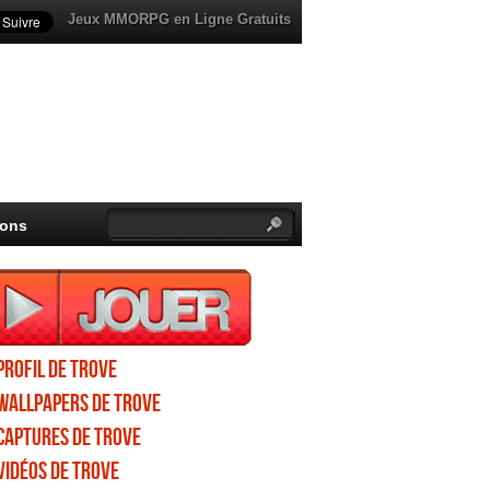
Jeux MMORPG en Ligne Gratuits
ions
Profil de Trove
Wallpapers de Trove
Captures de Trove
Vidéos de Trove