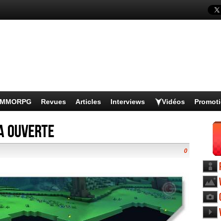
s MMORPG
Revues
Articles
Interviews
Vidéos
Promot
a ouverte
0