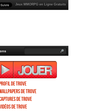
Jeux MMORPG en Ligne Gratuits
ions
Profil de Trove
Wallpapers de Trove
Captures de Trove
Vidéos de Trove