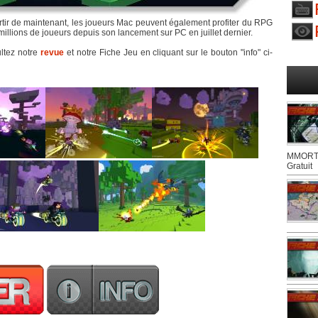
artir de maintenant, les joueurs Mac peuvent également profiter du RPG
millions de joueurs depuis son lancement sur PC en juillet dernier.
ultez notre
revue
et notre Fiche Jeu en cliquant sur le bouton "info" ci-
MMORTS
Gratuit