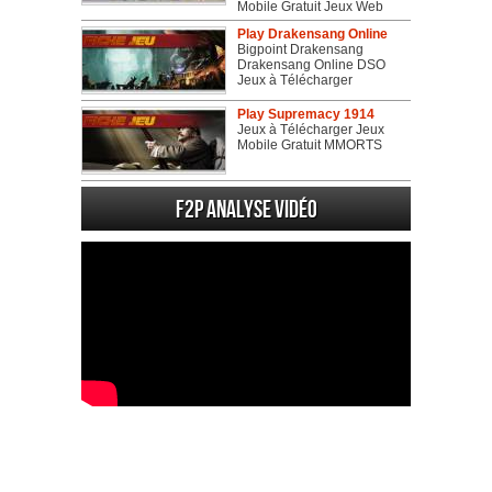
Mobile Gratuit Jeux Web
Play Drakensang Online
Bigpoint Drakensang
Drakensang Online DSO
Jeux à Télécharger
Play Supremacy 1914
Jeux à Télécharger Jeux
Mobile Gratuit MMORTS
F2P Analyse vidéo