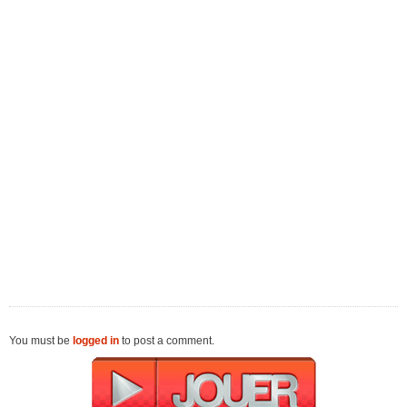
You must be
logged in
to post a comment.