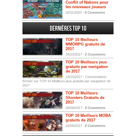
Conflit of Nations pour
les nouveaux joueurs
02/11/2023 -
0 Comments
Dernières Top 10
TOP 10 Meilleurs
MMORPG gratuits de
2017
24/10/2017 -
2 Comments
TOP 10 Meilleurs jeux
gratuits par navigateur
de 2017
23/10/2017 -
Commentaires
fermés
sur TOP 10 Meilleurs jeux gratuits par navigateur de
2017
TOP 10 Meilleurs
Shooters Gratuits de
2017
26/09/2017 -
0 Comments
TOP 10 Meilleurs MOBA
gratuits de 2017
20/09/2017 -
0 Comments