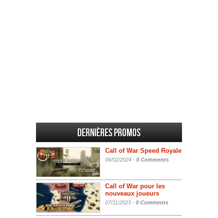
Dernières promos
Call of War Speed Royale
06/02/2024 -
0 Comments
Call of War pour les
nouveaux joueurs
07/11/2023 -
0 Comments