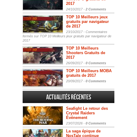
2017
24/10/2017 -
2 Comments
TOP 10 Meilleurs jeux
gratuits par navigateur
de 2017
23/10/2017 -
Commentaires
fermés
sur TOP 10 Meilleurs jeux gratuits par navigateur de
2017
TOP 10 Meilleurs
Shooters Gratuits de
2017
26/09/2017 -
0 Comments
TOP 10 Meilleurs MOBA
gratuits de 2017
20/09/2017 -
0 Comments
Actualités Récentes
Seafight Le retour des
Crystal Raiders
Événement
23/07/2026 -
0 Comments
La saga épique de
NosTale continue