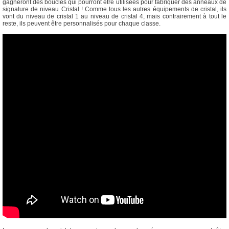
gagneront des boucles qui pourront être utilisées pour fabriquer des anneaux de
signature de niveau Cristal ! Comme tous les autres équipements de cristal, ils
vont du niveau de cristal 1 au niveau de cristal 4, mais contrairement à tout le
reste, ils peuvent être personnalisés pour chaque classe.