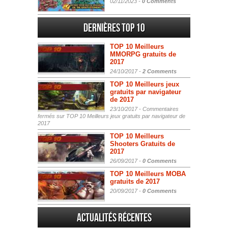
02/11/2023 -
0 Comments
Dernières Top 10
TOP 10 Meilleurs
MMORPG gratuits de
2017
24/10/2017 -
2 Comments
TOP 10 Meilleurs jeux
gratuits par navigateur
de 2017
23/10/2017 -
Commentaires
fermés
sur TOP 10 Meilleurs jeux gratuits par navigateur de
2017
TOP 10 Meilleurs
Shooters Gratuits de
2017
26/09/2017 -
0 Comments
TOP 10 Meilleurs MOBA
gratuits de 2017
20/09/2017 -
0 Comments
Actualités Récentes