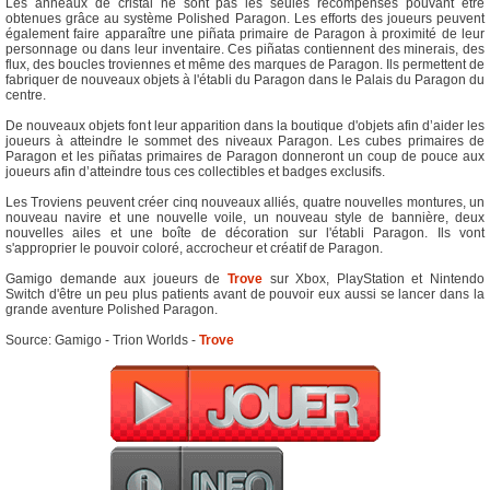
Les anneaux de cristal ne sont pas les seules récompenses pouvant être
obtenues grâce au système Polished Paragon. Les efforts des joueurs peuvent
également faire apparaître une piñata primaire de Paragon à proximité de leur
personnage ou dans leur inventaire. Ces piñatas contiennent des minerais, des
flux, des boucles troviennes et même des marques de Paragon. Ils permettent de
fabriquer de nouveaux objets à l'établi du Paragon dans le Palais du Paragon du
centre.
De nouveaux objets font leur apparition dans la boutique d'objets afin d’aider les
joueurs à atteindre le sommet des niveaux Paragon. Les cubes primaires de
Paragon et les piñatas primaires de Paragon donneront un coup de pouce aux
joueurs afin d’atteindre tous ces collectibles et badges exclusifs.
Les Troviens peuvent créer cinq nouveaux alliés, quatre nouvelles montures, un
nouveau navire et une nouvelle voile, un nouveau style de bannière, deux
nouvelles ailes et une boîte de décoration sur l'établi Paragon. Ils vont
s'approprier le pouvoir coloré, accrocheur et créatif de Paragon.
Gamigo demande aux joueurs de
Trove
sur Xbox, PlayStation et Nintendo
Switch d'être un peu plus patients avant de pouvoir eux aussi se lancer dans la
grande aventure Polished Paragon.
Source: Gamigo - Trion Worlds -
Trove