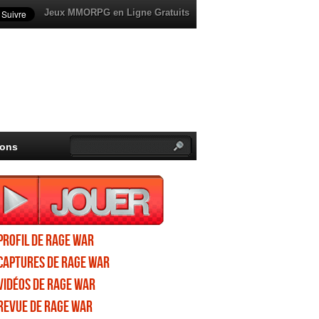
Jeux MMORPG en Ligne Gratuits
ions
Profil de Rage War
Captures de Rage War
Vidéos de Rage War
Revue de Rage War