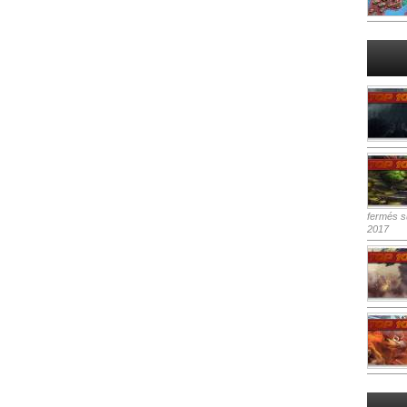
fermés
su
2017