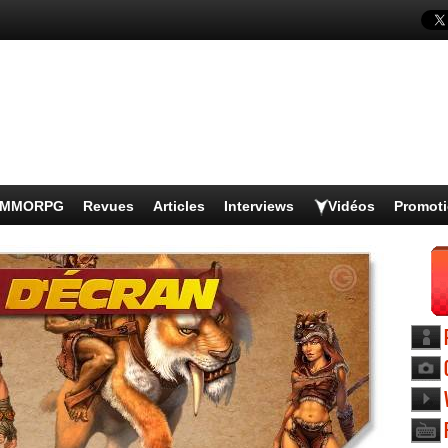
s MMORPG
Revues
Articles
Interviews
Vidéos
Promot