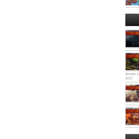
fermés
su
2017