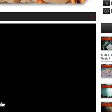
0
MMORTS
Gratuit