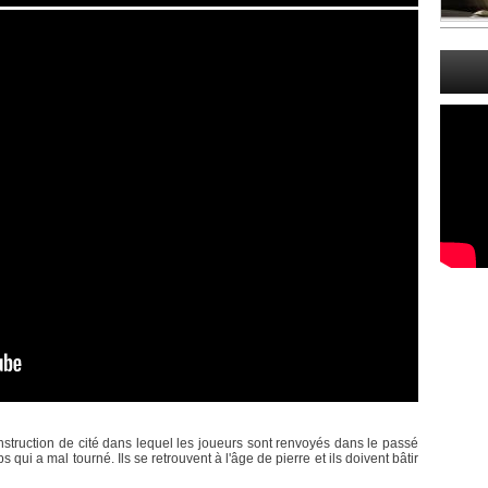
nstruction de cité dans lequel les joueurs sont renvoyés dans le passé
qui a mal tourné. Ils se retrouvent à l'âge de pierre et ils doivent bâtir