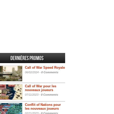
Dernières promos
Call of War Speed Royale
06/02/2024 -
0 Comments
Call of War pour les
nouveaux joueurs
07/11/2023 -
0 Comments
Conflit of Nations pour
les nouveaux joueurs
02/11/2023 -
0 Comments