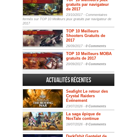
gratuits par navigateur
de 2017
23/10/2017 -
Commentaires
fermés
sur TOP 10 Meilleurs jeux gratuits par navigateur de
2017
TOP 10 Meilleurs
Shooters Gratuits de
2017
26/09/2017 -
0 Comments
TOP 10 Meilleurs MOBA
gratuits de 2017
20/09/2017 -
0 Comments
Actualités Récentes
Seafight Le retour des
Crystal Raiders
Événement
23/07/2026 -
0 Comments
La saga épique de
NosTale continue
16/07/2026 -
0 Comments
DarkOrbit Gantelet de