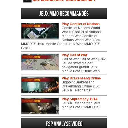
Jeux MMO recommandés
Play Conflict of Nations
Conflcit of Nations World
War III Conflict of Nations :
Modern War Conflict of
Nations World War 3 Jeu
MMORTS Jeux Mobile Gratuit Jeux Web MMO RTS
Gratuit
Play Call of War
Call of War Call of War 1942
Jeu de stratégie par
navigateur gratuit Jeux
Mobile Gratuit Jeux Web
Play Drakensang Online
Bigpoint Drakensang
Drakensang Online DSO
Jeux à Télécharger
Play Supremacy 1914
Jeux à Télécharger Jeux
Mobile Gratuit MMORTS
F2P Analyse vidéo