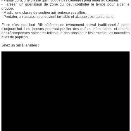
- Primal Lord, une classe qui invoque des créatures pour aider au combat.
- Farseer, un guérisseur de zone qui peut contrôler le temps pour aider le
groupe.
- Mystic, une classe de soutien qui renforce ses alliés.
- Predator, un assassin qui devient invisible et attaque très rapidement.
Et ce n'est pas tout. Rift célèbre son événement estival traditionnel à partir
d'aujourd'hui. Les joueurs pourront profiter des quêtes thématiques et obtenir
des récompenses spéciales telles que des skins pour les armes et les nouvelles
ailes de papillon.
Jetez un œil à la vidéo :