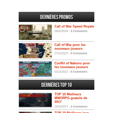
Dernières promos
Call of War Speed Royale
06/02/2024 -
0 Comments
Call of War pour les
nouveaux joueurs
07/11/2023 -
0 Comments
Conflit of Nations pour
les nouveaux joueurs
02/11/2023 -
0 Comments
Dernières Top 10
TOP 10 Meilleurs
MMORPG gratuits de
2017
24/10/2017 -
2 Comments
TOP 10 Meilleurs jeux