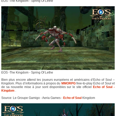
EOS -The Kingdom - Spring Of Lethe
EOS -The Kingdom - Spring Of Lethe
Bien plus encore attend les joueurs européens et américains d’Echo of Soul –
Kingdom. Plus d’informations à propos du
MMORPG
free-to-play Echo of Soul et
de sa nouvelle mise à jour sont disponibles sur le site officiel
Echo of Soul -
Kingdom
.
Source: Le Groupe Gamigo - Aeria Games -
Echo of Soul
Kingdom