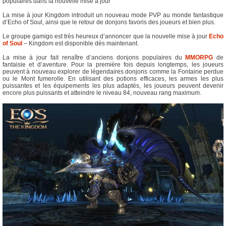
populaires dans la nouvelle mise à jour
La mise à jour Kingdom introduit un nouveau mode PVP au monde fantastique
d’Echo of Soul, ainsi que le retour de donjons favoris des joueurs et bien plus.
Le groupe gamigo est très heureux d’annoncer que la nouvelle mise à jour
Echo
of Soul
– Kingdom est disponible dès maintenant.
La mise à jour fait renaître d’anciens donjons populaires du
MMORPG
de
fantaisie et d’aventure. Pour la première fois depuis longtemps, les joueurs
peuvent à nouveau explorer de légendaires donjons comme la Fontaine perdue
ou le Mont fumerolle. En utilisant des potions efficaces, les armes les plus
puissantes et les équipements les plus adaptés, les joueurs peuvent devenir
encore plus puissants et atteindre le niveau 84, nouveau rang maximum.