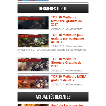
Dernières Top 10
TOP 10 Meilleurs
MMORPG gratuits de
2017
24/10/2017 -
2 Comments
TOP 10 Meilleurs jeux
gratuits par navigateur
de 2017
23/10/2017 -
Commentaires
fermés
sur TOP 10 Meilleurs jeux gratuits par navigateur de
2017
TOP 10 Meilleurs
Shooters Gratuits de
2017
26/09/2017 -
0 Comments
TOP 10 Meilleurs MOBA
gratuits de 2017
20/09/2017 -
0 Comments
Actualités Récentes
Seafight Le retour des