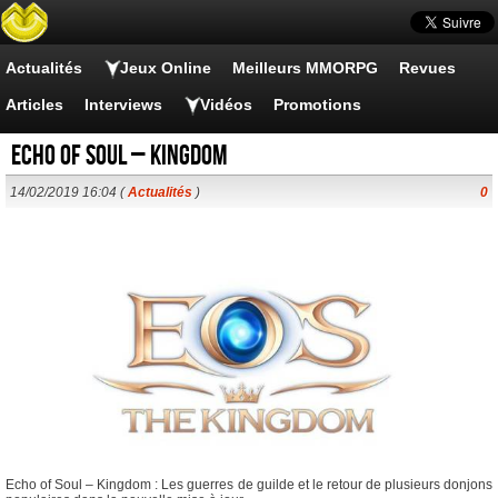
Actualités
Jeux Online
Meilleurs MMORPG
Revues
Articles
Interviews
Vidéos
Promotions
Echo of Soul – Kingdom
14/02/2019 16:04 (
Actualités
)
0
Echo of Soul – Kingdom : Les guerres de guilde et le retour de plusieurs donjons