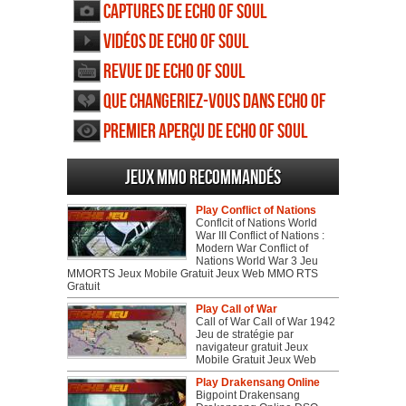
Captures de Echo of Soul
Vidéos de Echo of Soul
Revue de Echo of Soul
Que changeriez-vous dans Echo of
Soul
Premier aperçu de Echo of Soul
Jeux MMO recommandés
Play Conflict of Nations
Conflcit of Nations World
War III Conflict of Nations :
Modern War Conflict of
Nations World War 3 Jeu
MMORTS Jeux Mobile Gratuit Jeux Web MMO RTS
Gratuit
Play Call of War
Call of War Call of War 1942
Jeu de stratégie par
navigateur gratuit Jeux
Mobile Gratuit Jeux Web
Play Drakensang Online
Bigpoint Drakensang