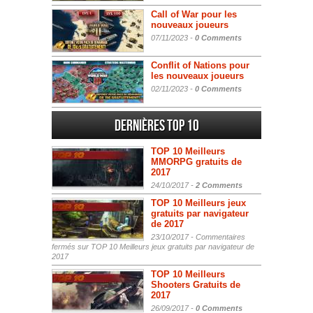
Call of War pour les
nouveaux joueurs
07/11/2023 -
0 Comments
Conflit of Nations pour
les nouveaux joueurs
02/11/2023 -
0 Comments
Dernières Top 10
TOP 10 Meilleurs
MMORPG gratuits de
2017
24/10/2017 -
2 Comments
TOP 10 Meilleurs jeux
gratuits par navigateur
de 2017
23/10/2017 -
Commentaires
fermés
sur TOP 10 Meilleurs jeux gratuits par navigateur de
2017
TOP 10 Meilleurs
Shooters Gratuits de
2017
26/09/2017 -
0 Comments