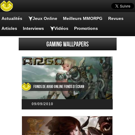
Actualités
Jeux Online
Meilleurs MMORPG
Revues
Articles
Interviews
Vidéos
Promotions
Gaming wallpapers
Fonds de Argo Online Fonds d’écran
09/09/2010