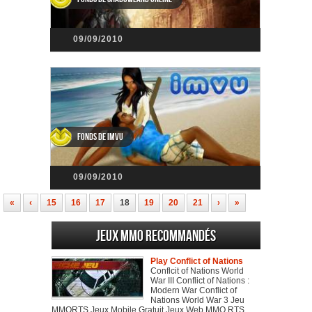
09/09/2010
Fonds de IMVU
09/09/2010
«
‹
15
16
17
18
19
20
21
›
»
Jeux MMO recommandés
Play Conflict of Nations
Conflcit of Nations World
War III Conflict of Nations :
Modern War Conflict of
Nations World War 3 Jeu
MMORTS Jeux Mobile Gratuit Jeux Web MMO RTS