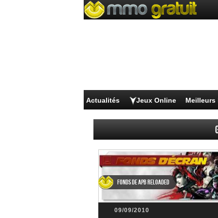
Actualités
Jeux Online
Meilleur
Fonds de APB Reloaded
09/09/2010