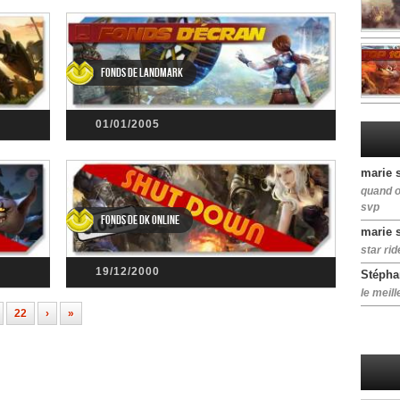
Fonds de Landmark
01/01/2005
marie 
quand o
svp
Fonds de DK Online
marie 
star rid
19/12/2000
Stépha
le meill
22
›
»