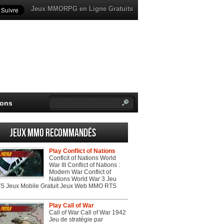
Jeux MMORPG en Ligne Gratuits
ions
Jeux MMO recommandés
Play Conflict of Nations
Conflcit of Nations World
War III Conflict of Nations :
Modern War Conflict of
Nations World War 3 Jeu
 Jeux Mobile Gratuit Jeux Web MMO RTS
Play Call of War
Call of War Call of War 1942
Jeu de stratégie par