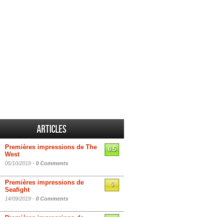
Articles
Premières impressions de The
6.5
West
05/10/2019 -
0 Comments
Premières impressions de
5
Seafight
14/09/2019 -
0 Comments