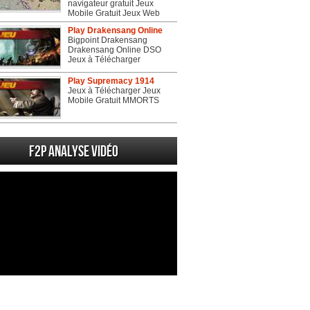
navigateur gratuit Jeux
Mobile Gratuit Jeux Web
Play Drakensang Online
Bigpoint Drakensang
Drakensang Online DSO
Jeux à Télécharger
Play Supremacy 1914
Jeux à Télécharger Jeux
Mobile Gratuit MMORTS
F2P Analyse vidéo