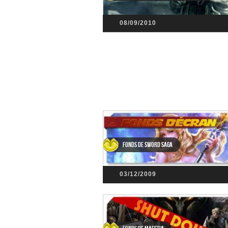
08/09/2010
Fonds de Sword Saga
03/12/2009