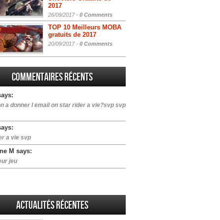
2017
26/09/2017 -
0 Comments
TOP 10 Meilleurs MOBA
gratuits de 2017
20/09/2017 -
0 Comments
Commentaires récents
says:
n a donner l email on star rider a vie?svp svp
says:
er a vie svp
ne M says:
eur jeu
Actualités Récentes