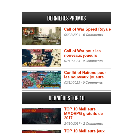
Dernières promos
Call of War Speed Royale
06/02/2024 -
0 Comments
Call of War pour les
nouveaux joueurs
07/11/2023 -
0 Comments
Conflit of Nations pour
les nouveaux joueurs
02/11/2023 -
0 Comments
Dernières Top 10
TOP 10 Meilleurs
MMORPG gratuits de
2017
24/10/2017 -
2 Comments
TOP 10 Meilleurs jeux