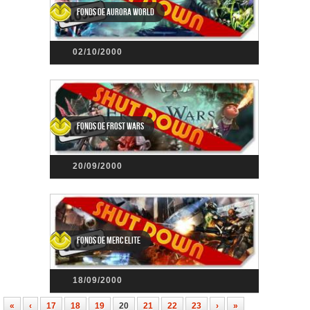
Fonds de Aurora World
02/10/2000
Fonds de Frost Wars
20/09/2000
Fonds de Merc Elite
18/09/2000
«
‹
17
18
19
20
21
22
23
›
»