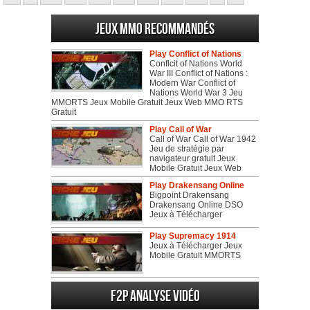
Jeux MMO recommandés
Play Conflict of Nations
Conflcit of Nations World
War III Conflict of Nations :
Modern War Conflict of
Nations World War 3 Jeu
MMORTS Jeux Mobile Gratuit Jeux Web MMO RTS
Gratuit
Play Call of War
Call of War Call of War 1942
Jeu de stratégie par
navigateur gratuit Jeux
Mobile Gratuit Jeux Web
Play Drakensang Online
Bigpoint Drakensang
Drakensang Online DSO
Jeux à Télécharger
Play Supremacy 1914
Jeux à Télécharger Jeux
Mobile Gratuit MMORTS
F2P Analyse vidéo