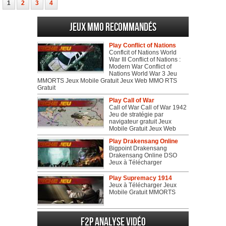
1
2
3
4
Jeux MMO recommandés
Play Conflict of Nations
Conflcit of Nations World
War III Conflict of Nations :
Modern War Conflict of
Nations World War 3 Jeu
MMORTS Jeux Mobile Gratuit Jeux Web MMO RTS
Gratuit
Play Call of War
Call of War Call of War 1942
Jeu de stratégie par
navigateur gratuit Jeux
Mobile Gratuit Jeux Web
Play Drakensang Online
Bigpoint Drakensang
Drakensang Online DSO
Jeux à Télécharger
Play Supremacy 1914
Jeux à Télécharger Jeux
Mobile Gratuit MMORTS
F2P Analyse vidéo