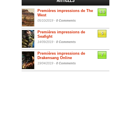
Articles
Premières impressions de The
6.5
West
05/10/2019 -
0 Comments
Premières impressions de
5
Seafight
14/09/2019 -
0 Comments
Premières impressions de
7
Drakensang Online
19/04/2019 -
0 Comments