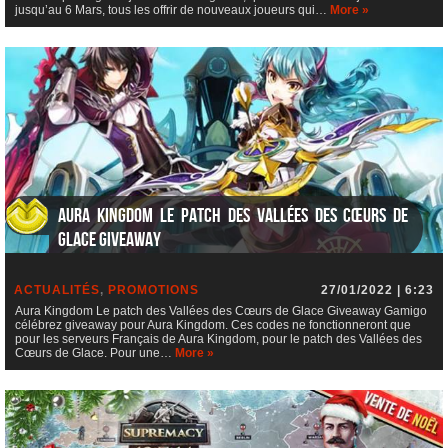
jusqu’au 6 Mars, tous les offrir de nouveaux joueurs qui…
More »
Aura Kingdom Le patch des Vallées des Cœurs de
Glace Giveaway
ACTUALITÉS
,
PROMOTIONS
27/01/2022 | 6:23
Aura Kingdom Le patch des Vallées des Cœurs de Glace Giveaway Gamigo
célébrez giveaway pour Aura Kingdom. Ces codes ne fonctionneront que
pour les serveurs Français de Aura Kingdom, pour le patch des Vallées des
Cœurs de Glace. Pour une…
More »