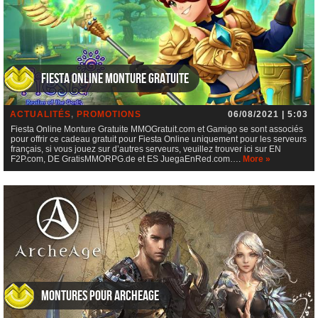
Fiesta Online Monture Gratuite
ACTUALITÉS
,
PROMOTIONS
06/08/2021 | 5:03
Fiesta Online Monture Gratuite MMOGratuit.com et Gamigo se sont associés
pour offrir ce cadeau gratuit pour Fiesta Online uniquement pour les serveurs
français, si vous jouez sur d’autres serveurs, veuillez trouver ici sur EN
F2P.com, DE GratisMMORPG.de et ES JuegaEnRed.com….
More »
Montures pour ArcheAge