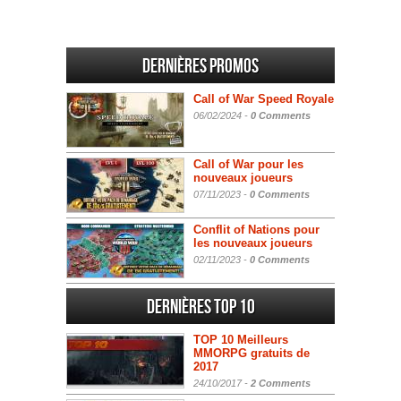
Dernières promos
Call of War Speed Royale
06/02/2024 -
0 Comments
Call of War pour les
nouveaux joueurs
07/11/2023 -
0 Comments
Conflit of Nations pour
les nouveaux joueurs
02/11/2023 -
0 Comments
Dernières Top 10
TOP 10 Meilleurs
MMORPG gratuits de
2017
24/10/2017 -
2 Comments