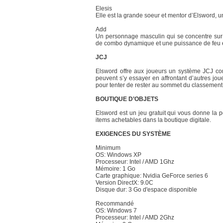
Elesis
Elle est la grande soeur et mentor d’Elsword,
Add
Un personnage masculin qui se concentre sur l
de combo dynamique et une puissance de feu 
JCJ
Elsword offre aux joueurs un système JCJ com
peuvent s’y essayer en affrontant d’autres jo
pour tenter de rester au sommet du classement
BOUTIQUE D’OBJETS
Elsword est un jeu gratuit qui vous donne la p
items achetables dans la boutique digitale.
EXIGENCES DU SYSTÈME
Minimum
OS: Windows XP
Processeur: Intel / AMD 1Ghz
Mémoire: 1 Go
Carte graphique: Nvidia GeForce series 6
Version DirectX: 9.0C
Disque dur: 3 Go d'espace disponible
Recommandé
OS: Windows 7
Processeur: Intel / AMD 2Ghz