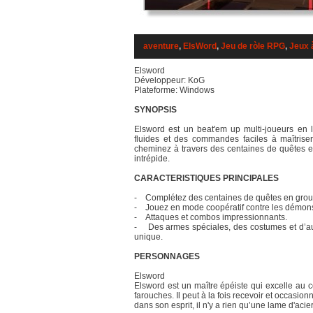
aventure
,
ElsWord
,
Jeu de ròle RPG
,
Jeux 
Elsword
Développeur: KoG
Plateforme: Windows
SYNOPSIS
Elsword est un beat'em up multi-joueurs en l
fluides et des commandes faciles à maîtris
cheminez à travers des centaines de quêtes e
intrépide.
CARACTERISTIQUES PRINCIPALES
- Complétez des centaines de quêtes en grou
- Jouez en mode coopératif contre les démons
- Attaques et combos impressionnants.
- Des armes spéciales, des costumes et d’aut
unique.
PERSONNAGES
Elsword
Elsword est un maître épéiste qui excelle au c
farouches. Il peut à la fois recevoir et occasio
dans son esprit, il n'y a rien qu’une lame d'aci