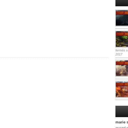
fermés
su
2017
marie 