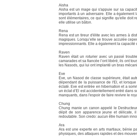
Aisha
Aisha est un mage qui s'appuie sur sa capaci
importants à un adversaire. Elle a également la
sont élémentaires, ce qui signifie qu'elle doit
elle utilise un bâton.
Rena
Rena est un tireur d'élite avec les armes à di
magiques. Lorsqu’elle se trouve acculée cepe
impressionnants. Elle a également la capacité 
Raven
Raven était un roturier avec un passé trouble.
camarades et sa fiancée l’ont libéré, ils ont tous
les Nasods, qui lui ont implanté un bras mécaniq
Eve
Eve, un Nasod de classe supérieure, était aut
dépendant de la puissance de l'El, et lorsqu
éclaté. Eve est entrée en hibernation et a somm
un éclat d’El est accidentellement entré dans so
manquants, dans l'espoir de faire revivre le r
Chung
Chung manie un canon appelé le Destructeur e
dépit de son apparence jeune et délicate, i
redoutable. Son credo: aucun être humain inno
Ara
Ara est une experte en arts martiaux, bénie p
physiques, des attaques rapides et des mouvem