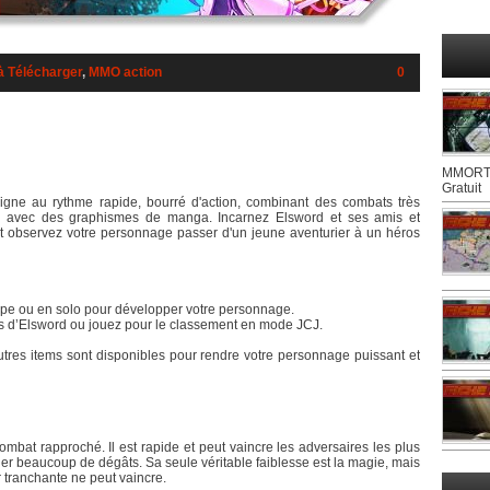
à Télécharger
,
MMO action
0
MMORTS
Gratuit
igne au rythme rapide, bourré d'action, combinant des combats très
er avec des graphismes de manga. Incarnez Elsword et ses amis et
t observez votre personnage passer d'un jeune aventurier à un héros
pe ou en solo pour développer votre personnage.
 d’Elsword ou jouez pour le classement en mode JCJ.
res items sont disponibles pour rendre votre personnage puissant et
ombat rapproché. Il est rapide et peut vaincre les adversaires les plus
nner beaucoup de dégâts. Sa seule véritable faiblesse est la magie, mais
er tranchante ne peut vaincre.