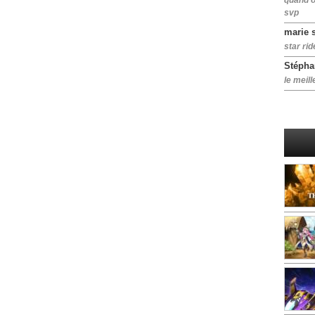
quand o
svp
marie 
star rid
Stépha
le meill