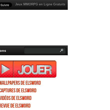
Jeux MMORPG en Ligne Gratuits
ions
Wallpapers de Elsword
Captures de Elsword
Vidéos de Elsword
Revue de Elsword