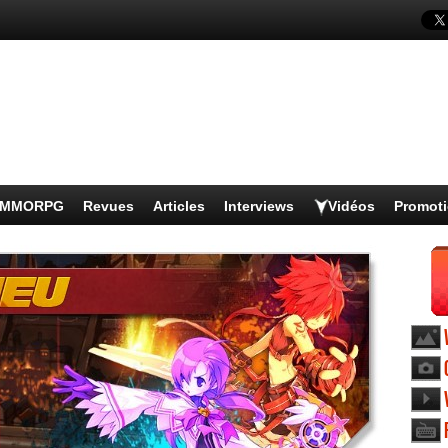
s MMORPG
Revues
Articles
Interviews
Vidéos
Promot