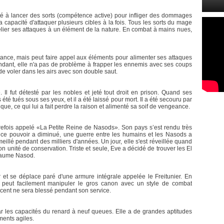
té à lancer des sorts (compétence active) pour infliger des dommages
 capacité d'attaquer plusieurs cibles à la fois. Tous les sorts du mage
 relier ses attaques à un élément de la nature. En combat à mains nues,
stance, mais peut faire appel aux éléments pour alimenter ses attaques
ndant, elle n'a pas de problème à frapper les ennemis avec ses coups
de voler dans les airs avec son double saut.
 Il fut détesté par les nobles et jeté tout droit en prison. Quand ses
 été tués sous ses yeux, et il a été laissé pour mort. Il a été secouru par
ue, ce qui lui a fait perdre la raison et alimenté sa soif de vengeance.
refois appelé «La Petite Reine de Nasods». Son pays s’est rendu très
e ce pouvoir a diminué, une guerre entre les humains et les Nasods a
eillé pendant des milliers d'années. Un jour, elle s'est réveillée quand
n unité de conservation. Triste et seule, Eve a décidé de trouver les El
oyaume Nasod.
t se déplace paré d'une armure intégrale appelée le Freitunier. En
l peut facilement manipuler le gros canon avec un style de combat
cent ne sera blessé pendant son service.
ar les capacités du renard à neuf queues. Elle a de grandes aptitudes
ents agiles.