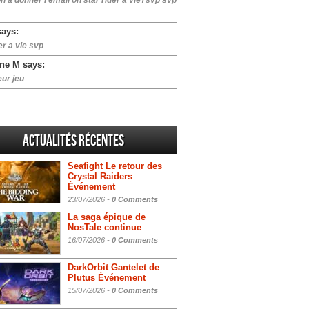
n a donner l email on star rider a vie?svp svp
says:
er a vie svp
ne M says:
eur jeu
Actualités Récentes
Seafight Le retour des
Crystal Raiders
Événement
23/07/2026 -
0 Comments
La saga épique de
NosTale continue
16/07/2026 -
0 Comments
DarkOrbit Gantelet de
Plutus Événement
15/07/2026 -
0 Comments