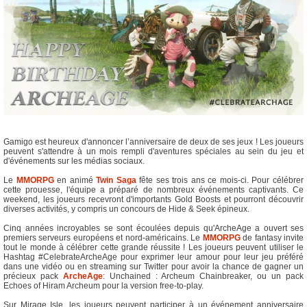
Gamigo est heureux d'annoncer l’anniversaire de deux de ses jeux ! Les joueurs
peuvent s'attendre à un mois rempli d'aventures spéciales au sein du jeu et
d'événements sur les médias sociaux.
Le
MMORPG
en animé
Twin Saga
fête ses trois ans ce mois-ci. Pour célébrer
cette prouesse, l'équipe a préparé de nombreux événements captivants. Ce
weekend, les joueurs recevront d'importants Gold Boosts et pourront découvrir
diverses activités, y compris un concours de Hide & Seek épineux.
Cinq années incroyables se sont écoulées depuis qu'ArcheAge a ouvert ses
premiers serveurs européens et nord-américains. Le
MMORPG
de fantasy invite
tout le monde à célébrer cette grande réussite ! Les joueurs peuvent utiliser le
Hashtag #CelebrateArcheAge pour exprimer leur amour pour leur jeu préféré
dans une vidéo ou en streaming sur Twitter pour avoir la chance de gagner un
précieux pack
ArcheAge
: Unchained : Archeum Chainbreaker, ou un pack
Echoes of Hiram Archeum pour la version free-to-play.
Sur Mirage Isle, les joueurs peuvent participer à un événement anniversaire