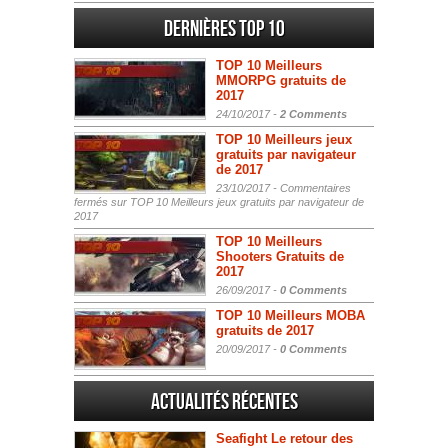
Dernières Top 10
TOP 10 Meilleurs
MMORPG gratuits de
2017
24/10/2017 -
2 Comments
TOP 10 Meilleurs jeux
gratuits par navigateur
de 2017
23/10/2017 -
Commentaires
fermés
sur TOP 10 Meilleurs jeux gratuits par navigateur de
2017
TOP 10 Meilleurs
Shooters Gratuits de
2017
26/09/2017 -
0 Comments
TOP 10 Meilleurs MOBA
gratuits de 2017
20/09/2017 -
0 Comments
Actualités Récentes
Seafight Le retour des