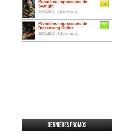
Premières impressions de
5
Seafight
14/09/2019 -
0 Comments
Premières impressions de
7
Drakensang Online
19/04/2019 -
0 Comments
Dernières promos