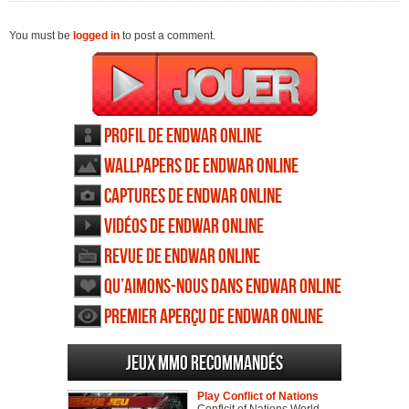
You must be
logged in
to post a comment.
Profil de EndWar Online
Wallpapers de EndWar Online
Captures de EndWar Online
Vidéos de EndWar Online
Revue de EndWar Online
Qu’aimons-nous dans EndWar Online
Premier aperçu de EndWar Online
Jeux MMO recommandés
Play Conflict of Nations