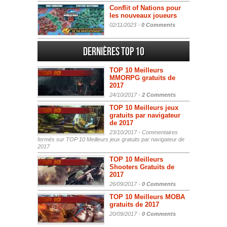
Conflit of Nations pour
les nouveaux joueurs
02/11/2023 -
0 Comments
Dernières Top 10
TOP 10 Meilleurs
MMORPG gratuits de
2017
24/10/2017 -
2 Comments
TOP 10 Meilleurs jeux
gratuits par navigateur
de 2017
23/10/2017 -
Commentaires
fermés
sur TOP 10 Meilleurs jeux gratuits par navigateur de
2017
TOP 10 Meilleurs
Shooters Gratuits de
2017
26/09/2017 -
0 Comments
TOP 10 Meilleurs MOBA
gratuits de 2017
20/09/2017 -
0 Comments