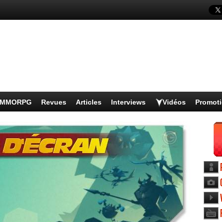
s MMORPG
Revues
Articles
Interviews
Vidéos
Promot