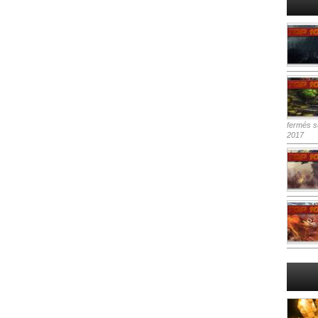
fermés
su
2017