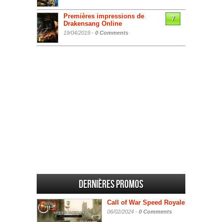
Premières impressions de
7
Drakensang Online
19/04/2019 -
0 Comments
Dernières promos
Call of War Speed Royale
06/02/2024 -
0 Comments