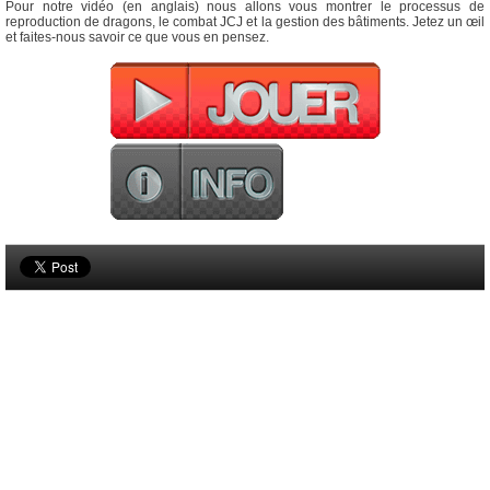
Pour notre vidéo (en anglais) nous allons vous montrer le processus de
reproduction de dragons, le combat JCJ et la gestion des bâtiments. Jetez un œil
et faites-nous savoir ce que vous en pensez.