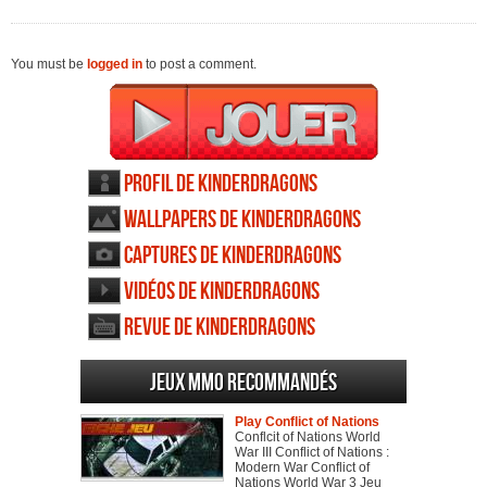
You must be
logged in
to post a comment.
Profil de Kinderdragons
Wallpapers de Kinderdragons
Captures de Kinderdragons
Vidéos de Kinderdragons
Revue de Kinderdragons
Jeux MMO recommandés
Play Conflict of Nations
Conflcit of Nations World
War III Conflict of Nations :
Modern War Conflict of
Nations World War 3 Jeu