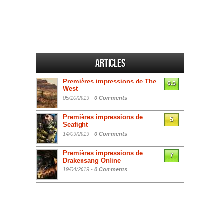
Articles
Premières impressions de The
6.5
West
05/10/2019 -
0 Comments
Premières impressions de
5
Seafight
14/09/2019 -
0 Comments
Premières impressions de
7
Drakensang Online
19/04/2019 -
0 Comments