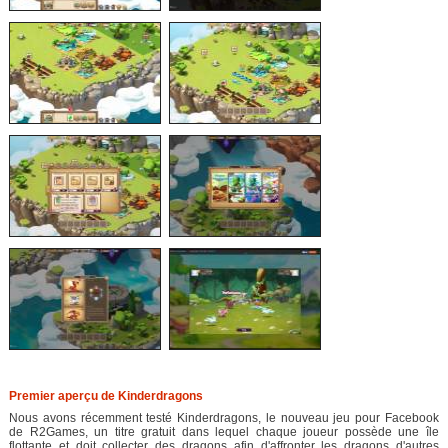
Premier aperçu de Kinderdragons
Nous avons récemment testé Kinderdragons, le nouveau jeu pour Facebook
de R2Games, un titre gratuit dans lequel chaque joueur possède une île
flottante et doit collecter des dragons afin d'affronter les dragons d'autres