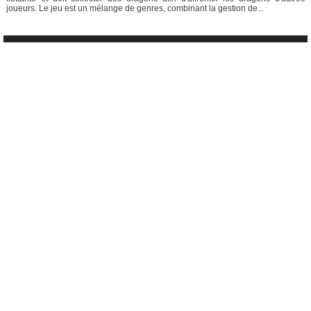
joueurs. Le jeu est un mélange de genres, combinant la gestion de...