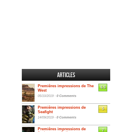
Articles
Premières impressions de The
6.5
West
05/10/2019 -
0 Comments
Premières impressions de
5
Seafight
14/09/2019 -
0 Comments
Premières impressions de
7