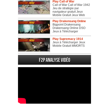
Play Call of War
Call of War Call of War 1942
Jeu de stratégie par
navigateur gratuit Jeux
Mobile Gratuit Jeux Web
Play Drakensang Online
Bigpoint Drakensang
Drakensang Online DSO
Jeux à Télécharger
Play Supremacy 1914
Jeux à Télécharger Jeux
Mobile Gratuit MMORTS
F2P Analyse vidéo