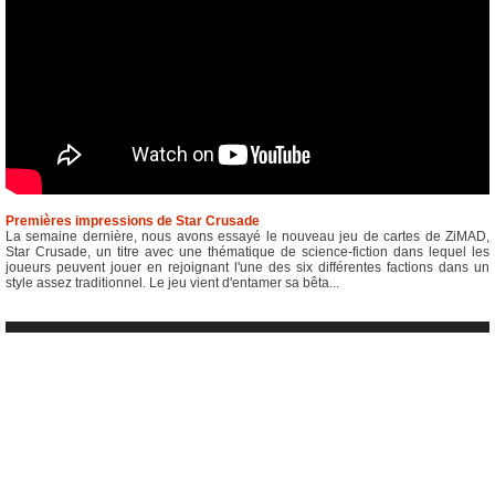
Premières impressions de Star Crusade
La semaine dernière, nous avons essayé le nouveau jeu de cartes de ZiMAD,
Star Crusade, un titre avec une thématique de science-fiction dans lequel les
joueurs peuvent jouer en rejoignant l'une des six différentes factions dans un
style assez traditionnel. Le jeu vient d'entamer sa bêta...