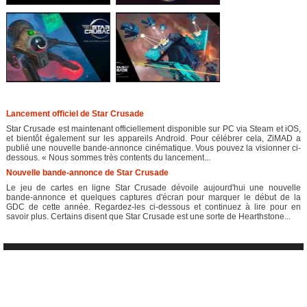
Lancement officiel de Star Crusade
Star Crusade est maintenant officiellement disponible sur PC via Steam et iOS,
et bientôt également sur les appareils Android. Pour célébrer cela, ZiMAD a
publié une nouvelle bande-annonce cinématique. Vous pouvez la visionner ci-
dessous. « Nous sommes très contents du lancement...
Nouvelle bande-annonce de Star Crusade
Le jeu de cartes en ligne Star Crusade dévoile aujourd'hui une nouvelle
bande-annonce et quelques captures d'écran pour marquer le début de la
GDC de cette année. Regardez-les ci-dessous et continuez à lire pour en
savoir plus. Certains disent que Star Crusade est une sorte de Hearthstone...