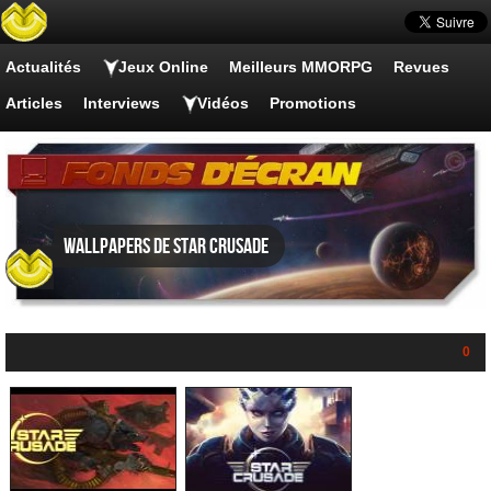
Actualités
Jeux Online
Meilleurs MMORPG
Revues
Articles
Interviews
Vidéos
Promotions
Wallpapers de Star Crusade
0