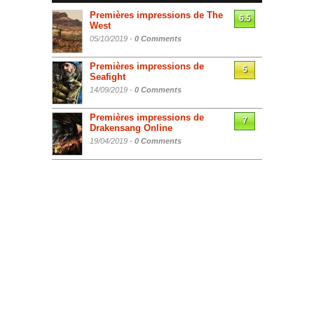
Premières impressions de The
6.5
West
05/10/2019 -
0 Comments
Premières impressions de
5
Seafight
14/09/2019 -
0 Comments
Premières impressions de
7
Drakensang Online
19/04/2019 -
0 Comments