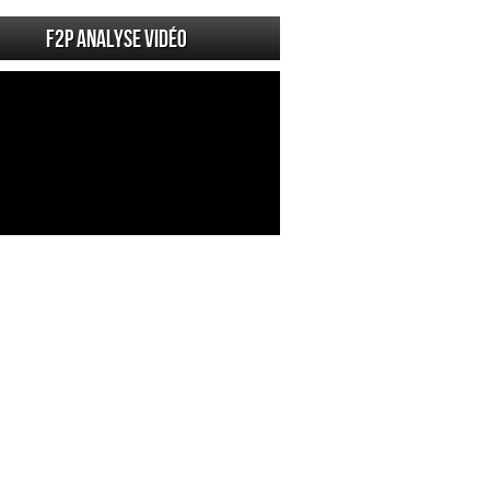
F2P Analyse vidéo