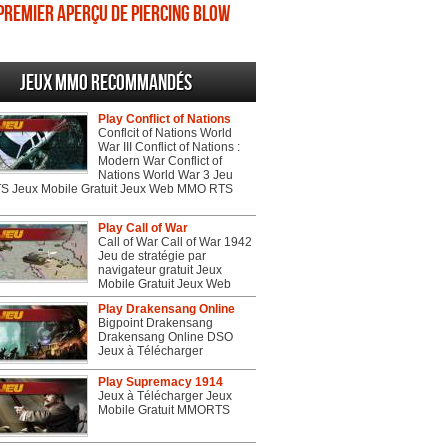
Premier aperçu de Piercing Blow
Jeux MMO recommandés
Play Conflict of Nations
Conflcit of Nations World
War III Conflict of Nations :
Modern War Conflict of
Nations World War 3 Jeu
 Jeux Mobile Gratuit Jeux Web MMO RTS
Play Call of War
Call of War Call of War 1942
Jeu de stratégie par
navigateur gratuit Jeux
Mobile Gratuit Jeux Web
Play Drakensang Online
Bigpoint Drakensang
Drakensang Online DSO
Jeux à Télécharger
Play Supremacy 1914
Jeux à Télécharger Jeux
Mobile Gratuit MMORTS