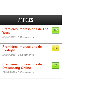
Articles
Premières impressions de The
6.5
West
05/10/2019 -
0 Comments
Premières impressions de
5
Seafight
14/09/2019 -
0 Comments
Premières impressions de
7
Drakensang Online
19/04/2019 -
0 Comments