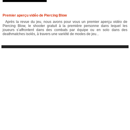
Premier aperçu vidéo de Piercing Blow
Après la revue du jeu, nous avons pour vous un premier aperçu vidéo de
Piercing Blow, le shooter gratuit à la première personne dans lequel les
joueurs s’affrontent dans des combats par équipe ou en solo dans des
deathmatches isolés, à travers une variété de modes de jeu...