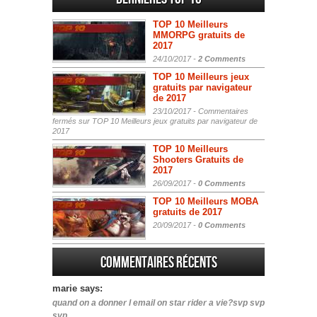
TOP 10 Meilleurs
MMORPG gratuits de
2017
24/10/2017 -
2 Comments
TOP 10 Meilleurs jeux
gratuits par navigateur
de 2017
23/10/2017 -
Commentaires
fermés
sur TOP 10 Meilleurs jeux gratuits par navigateur de
2017
TOP 10 Meilleurs
Shooters Gratuits de
2017
26/09/2017 -
0 Comments
TOP 10 Meilleurs MOBA
gratuits de 2017
20/09/2017 -
0 Comments
Commentaires récents
marie says:
quand on a donner l email on star rider a vie?svp svp
svp