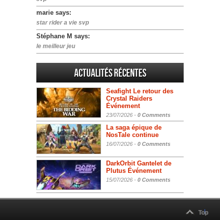
marie says:
star rider a vie svp
Stéphane M says:
le meilleur jeu
Actualités Récentes
Seafight Le retour des
Crystal Raiders
Événement
23/07/2026 -
0 Comments
La saga épique de
NosTale continue
16/07/2026 -
0 Comments
DarkOrbit Gantelet de
Plutus Événement
15/07/2026 -
0 Comments
Top