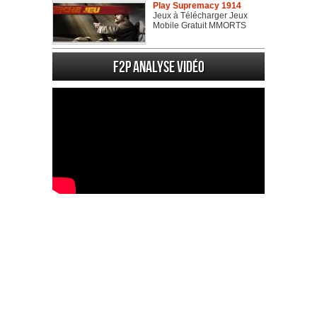
Play Supremacy 1914
Jeux à Télécharger Jeux
Mobile Gratuit MMORTS
F2P Analyse vidéo