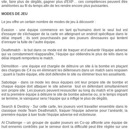
vite, faire plus de dégâts, gagner plus d'EXP… ces compétences peuvent être
améliorées au fil du temps afin de les rendre encore plus puissantes.
MODES DE JEU
Le jeu offre un certain nombre de modes de jeu à découvrir :
Évasion - une équipe commence en tant qu’humains dont le seul but est
d'essayer de s'échapper de la carte en atteignant un endroit spécifique dans le
délai imparti ; ils sont pourchassés par des joueurs dinosaures qui tentent
d’enrayer la fuite de l’autre équipe.
Deathmatch - le but dans ce mode est de traquer et d’anéantir l'équipe adverse
qui va constamment réapparaître, l’équipe qui obtiendra le plus de kills dans le
délai imparti remportera le match.
Démolition - une équipe est chargée de détruire un site à la bombe en plaçant
des charges de C4 ou en éliminant les défenseurs dans un match sans respawn
; quant à l'autre équipe, elle doit défendre le site ou éliminer tous les assaillants.
Sabotage - dans ce mode les deux équipes ont leur propre site de bombe et
chaque équipe doit attaquer le site adverse tout en défendant simultanément
son propre site. Les joueurs peuvent ressusciter au long du match et le gagnant
est la première équipe à détruire le site de bombe adverse ou, si le temps imparti
se termine, le vainqueur sera l’équipe qui a infligé le plus de dégâts.
Search & Destroy - Sur cette carte, les joueurs vont travailler ensemble dans le
classique mode Team Deathmatch, traquer l'équipe adverse pour l’anéantir, la
première équipe à tuer toute l'équipe adverse est victorieuse.
AI Challenge – un groupe de quatre joueurs en Co-op affronte une équipe de
huit ennemis contrôlés par le serveur dont la difficulté peut être réglée sur une