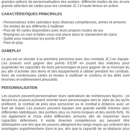
grandes options de personnalisation des avatars, différents modes de jeu et une
grande sélection de cartes pour les combats JCJ à haute teneur en action.
CARACTÉRISTIQUES PRINCIPALES
- Personnalisez votre opérateur avec diverses compétences, armes et armures
- Six modes de jeu différents à maîtriser
- Plus de 40 cartes disponibles avec leurs propres modes de jeu
- Rejoignez un clan et faites-vous une place dans le classement de clans
- Quête pour maximiser les points d’EXP
- Free-to-play
GAMEPLAY
Le jeu est un shooter à la première personne avec des combats JCJ en équipe.
Les joueurs vont gagner des points d’EXP en jouant des matches pour
augmenter les capacités de leurs personnages et pour gagner de la monnaie du
jeu afin d’acheter des items et des équipements à utiliser pendant les combats.
Avec de nombreuses cartes et modes à maîtriser le contenu et les défis sont
énormes et extrêmement amusants.
PERSONNALISATION
Les joueurs peuvent personnaliser leurs opérateurs de nombreuses façons ; ce
faisant les joueurs puissent orienter leurs personnages vers le style de jeu qu'ils
préfèrent, le combat de près plus personnel ou le combat à distance avec un
fusil de sniper. Les joueurs peuvent équiper une grande variété d'armes avec
différentes statistiques, des portées plus ou moins longues et des points forts. Ils
ont également le choix entre différentes armures afin de maximiser leurs
capacités défensives. Il existe diverses compétences qui peuvent être
débloquées une fois que les joueurs atteignent les rangs requis qui octroient des
avantages supplémentaire dans le jeu, tels que la capacité de se déplacer plus