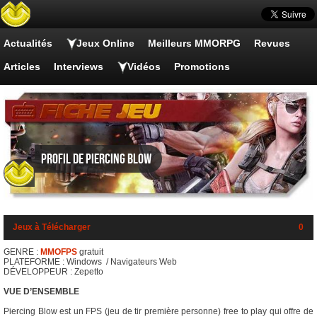
Actualités
Jeux Online
Meilleurs MMORPG
Revues
Articles
Interviews
Vidéos
Promotions
Profil de Piercing Blow
Jeux à Télécharger
0
GENRE :
MMOFPS
gratuit
PLATEFORME : Windows / Navigateurs Web
DÉVELOPPEUR : Zepetto
VUE D’ENSEMBLE
Piercing Blow est un FPS (jeu de tir première personne) free to play qui offre de