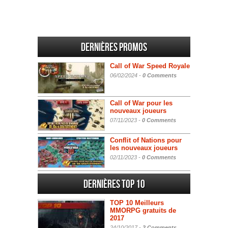
Dernières promos
Call of War Speed Royale
06/02/2024 -
0 Comments
Call of War pour les
nouveaux joueurs
07/11/2023 -
0 Comments
Conflit of Nations pour
les nouveaux joueurs
02/11/2023 -
0 Comments
Dernières Top 10
TOP 10 Meilleurs
MMORPG gratuits de
2017
24/10/2017 -
2 Comments