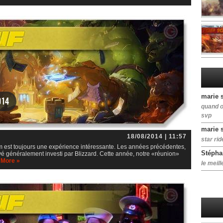
marie 
014
quand o
svp
marie 
18/08/2014 | 11:57
star rid
est toujours une expérience intéressante. Les années précédentes,
Stépha
é généralement investi par Blizzard. Cette année, notre «réunion»
…
More »
le meill