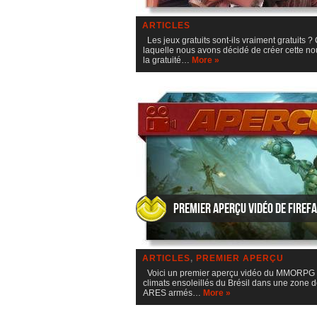
ARTICLES
Les jeux gratuits sont-ils vraiment gratuits
laquelle nous avons décidé de créer cette nouv
la gratuité…
More »
Premier aperçu vidéo de Firefa
ARTICLES
,
PREMIER APERÇU
Voici un premier aperçu vidéo du MMORPG de s
climats ensoleillés du Brésil dans une zone d
ARES armés…
More »