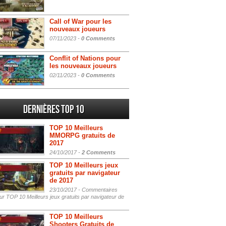
Call of War pour les
nouveaux joueurs
07/11/2023 -
0 Comments
Conflit of Nations pour
les nouveaux joueurs
02/11/2023 -
0 Comments
Dernières Top 10
TOP 10 Meilleurs
MMORPG gratuits de
2017
24/10/2017 -
2 Comments
TOP 10 Meilleurs jeux
gratuits par navigateur
de 2017
23/10/2017 -
Commentaires
r TOP 10 Meilleurs jeux gratuits par navigateur de
TOP 10 Meilleurs
Shooters Gratuits de