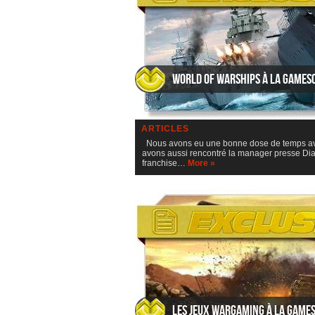
World of Warships à la Game
ARTICLES
Nous avons eu une bonne dose de temps avec
avons aussi rencontré la manager presse Dian
franchise…
More »
Les jeux Wargaming à la Game