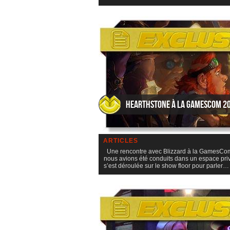
Hearthstone à la Gamescom 2
ARTICLES
Une rencontre avec Blizzard à la GamesCom 
nous avions été conduits dans un espace priv
s’est déroulée sur le show floor pour parler