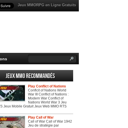
Jeux MMORPG en Ligne Gratuits
ions
Jeux MMO recommandés
Play Conflict of Nations
Conflcit of Nations World
War III Conflict of Nations :
Modern War Conflict of
Nations World War 3 Jeu
 Jeux Mobile Gratuit Jeux Web MMO RTS
Play Call of War
Call of War Call of War 1942
Jeu de stratégie par