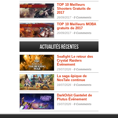
TOP 10 Meilleurs
Shooters Gratuits de
2017
26/09/2017 -
0 Comments
TOP 10 Meilleurs MOBA
gratuits de 2017
20/09/2017 -
0 Comments
Actualités Récentes
Seafight Le retour des
Crystal Raiders
Événement
23/07/2026 -
0 Comments
La saga épique de
NosTale continue
16/07/2026 -
0 Comments
DarkOrbit Gantelet de
Plutus Événement
15/07/2026 -
0 Comments