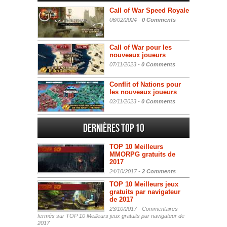
Call of War Speed Royale
06/02/2024 -
0 Comments
Call of War pour les
nouveaux joueurs
07/11/2023 -
0 Comments
Conflit of Nations pour
les nouveaux joueurs
02/11/2023 -
0 Comments
Dernières Top 10
TOP 10 Meilleurs
MMORPG gratuits de
2017
24/10/2017 -
2 Comments
TOP 10 Meilleurs jeux
gratuits par navigateur
de 2017
23/10/2017 -
Commentaires
fermés
sur TOP 10 Meilleurs jeux gratuits par navigateur de
2017