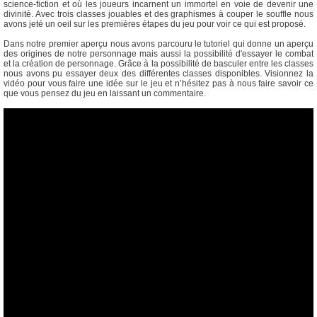
science-fiction et où les joueurs incarnent un immortel en voie de devenir une
divinité. Avec trois classes jouables et des graphismes à couper le souffle nous
avons jeté un oeil sur les premières étapes du jeu pour voir ce qui est proposé.
Dans notre premier aperçu nous avons parcouru le tutoriel qui donne un aperçu
des origines de notre personnage mais aussi la possibilité d'essayer le combat
et la création de personnage. Grâce à la possibilité de basculer entre les classes
nous avons pu essayer deux des différentes classes disponibles. Visionnez la
vidéo pour vous faire une idée sur le jeu et n’hésitez pas à nous faire savoir ce
que vous pensez du jeu en laissant un commentaire.