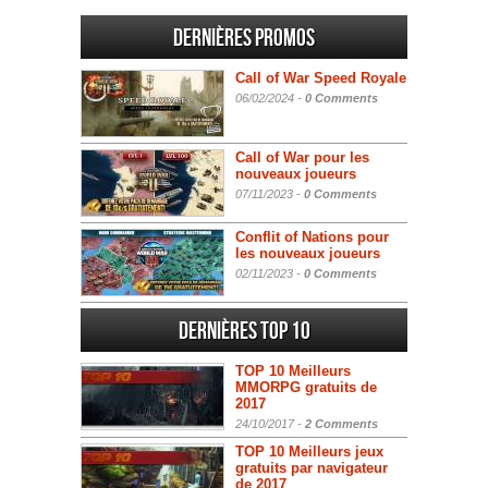
Dernières promos
Call of War Speed Royale
06/02/2024 -
0 Comments
Call of War pour les
nouveaux joueurs
07/11/2023 -
0 Comments
Conflit of Nations pour
les nouveaux joueurs
02/11/2023 -
0 Comments
Dernières Top 10
TOP 10 Meilleurs
MMORPG gratuits de
2017
24/10/2017 -
2 Comments
TOP 10 Meilleurs jeux
gratuits par navigateur
de 2017