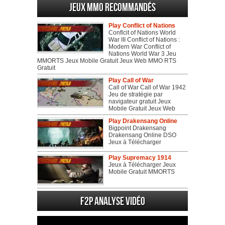
Jeux MMO recommandés
Play Conflict of Nations
Conflcit of Nations World
War III Conflict of Nations :
Modern War Conflict of
Nations World War 3 Jeu
MMORTS Jeux Mobile Gratuit Jeux Web MMO RTS
Gratuit
Play Call of War
Call of War Call of War 1942
Jeu de stratégie par
navigateur gratuit Jeux
Mobile Gratuit Jeux Web
Play Drakensang Online
Bigpoint Drakensang
Drakensang Online DSO
Jeux à Télécharger
Play Supremacy 1914
Jeux à Télécharger Jeux
Mobile Gratuit MMORTS
F2P Analyse vidéo