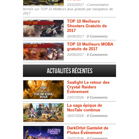
23/10/2017 -
Commentaires
fermés
sur TOP 10 Meilleurs jeux gratuits par navigateur de
2017
TOP 10 Meilleurs
Shooters Gratuits de
2017
26/09/2017 -
0 Comments
TOP 10 Meilleurs MOBA
gratuits de 2017
20/09/2017 -
0 Comments
Actualités Récentes
Seafight Le retour des
Crystal Raiders
Événement
23/07/2026 -
0 Comments
La saga épique de
NosTale continue
16/07/2026 -
0 Comments
DarkOrbit Gantelet de
Plutus Événement
15/07/2026 -
0 Comments