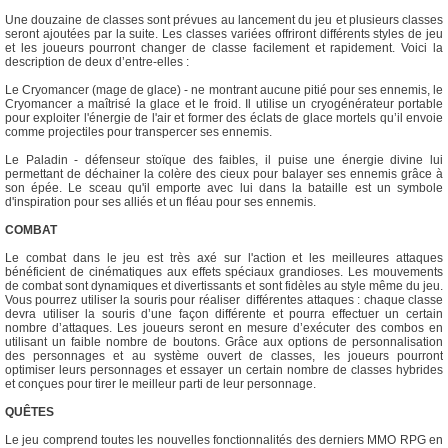
Une douzaine de classes sont prévues au lancement du jeu et plusieurs classes
seront ajoutées par la suite. Les classes variées offriront différents styles de jeu
et les joueurs pourront changer de classe facilement et rapidement. Voici la
description de deux d’entre-elles :
Le Cryomancer (mage de glace) - ne montrant aucune pitié pour ses ennemis, le
Cryomancer a maîtrisé la glace et le froid. Il utilise un cryogénérateur portable
pour exploiter l'énergie de l'air et former des éclats de glace mortels qu’il envoie
comme projectiles pour transpercer ses ennemis.
Le Paladin - défenseur stoïque des faibles, il puise une énergie divine lui
permettant de déchainer la colère des cieux pour balayer ses ennemis grâce à
son épée. Le sceau qu'il emporte avec lui dans la bataille est un symbole
d'inspiration pour ses alliés et un fléau pour ses ennemis.
COMBAT
Le combat dans le jeu est très axé sur l'action et les meilleures attaques
bénéficient de cinématiques aux effets spéciaux grandioses. Les mouvements
de combat sont dynamiques et divertissants et sont fidèles au style même du jeu.
Vous pourrez utiliser la souris pour réaliser différentes attaques : chaque classe
devra utiliser la souris d’une façon différente et pourra effectuer un certain
nombre d’attaques. Les joueurs seront en mesure d’exécuter des combos en
utilisant un faible nombre de boutons. Grâce aux options de personnalisation
des personnages et au système ouvert de classes, les joueurs pourront
optimiser leurs personnages et essayer un certain nombre de classes hybrides
et conçues pour tirer le meilleur parti de leur personnage.
QUÊTES
Le jeu comprend toutes les nouvelles fonctionnalités des derniers MMO RPG en