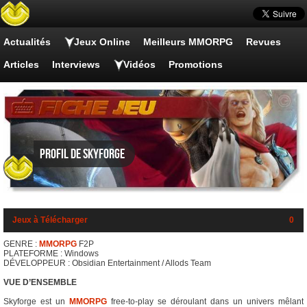
Actualités
Jeux Online
Meilleurs MMORPG
Revues
Articles
Interviews
Vidéos
Promotions
Profil de Skyforge
Jeux à Télécharger
0
GENRE :
MMORPG
F2P
PLATEFORME : Windows
DÉVELOPPEUR : Obsidian Entertainment / Allods Team
VUE D’ENSEMBLE
Skyforge est un
MMORPG
free-to-play se déroulant dans un univers mêlant