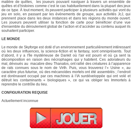
matière de quêtes, les joueurs pouvant naviguer à travers un ensemble de
quêtes et d’histoires comme c’est le cas habituellement dans la plupart des jeux
de ce type. À tout moment, ils peuvent participer à plusieurs activités qui vont du
jeu en solo, en passant par les événements de groupe, aux activités JcJ, qui
prennent place dans les deux instances et dans les régions du monde ouvert.
Les joueurs peuvent utiliser la fonction de carte pour bénéficier d’une vue
d'ensemble du déroulement global de l’action et d’accéder au contenu auquel ils
souhaitent participer.
LE MONDE
Le monde de Skyforge est doté d’un environnement particulièrement intéressant
où les deux influences, la science-fiction et le fantasy, sont omniprésents. Tout
d’abord, il y a l'île mystérieuse de Dankit où l'air est pourri et où ça sent la
décomposition en raison des nécrophages qui y habitent. Ces adorateurs du
mal, dévoués au macabre dieu Thanatos, ont rallié des créatures à l’apparence
de rats connues sous le nom de Virth. Puis, vous trouverez l’« Usine », au
caractère plus futurise, où des mécanoïdes mortels ont été assemblés ; l’endroit
est dorénavant occupé par ces machines à l’IA surdéveloppée qui ont volé et
détruit les contaminants « biologiques », ce qui va obliger les Immortels à
reprendre le contrôle du lieu.
CONFIGURATION REQUISE
Actuellement inconnue