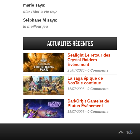
marie says:
star rider a vie svp
Stéphane M says:
le meilleur jeu
Actualités Récentes
Seafight Le retour des
Crystal Raiders
Événement
23/07/2026 -
0 Comments
La saga épique de
NosTale continue
16/07/2026 -
0 Comments
DarkOrbit Gantelet de
Plutus Événement
15/07/2026 -
0 Comments
Top