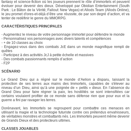
fantasy et science-fiction où les joueurs prennent le rôle d‘immortels et peuvent
évoluer pour devenir des dieux. Développé par Obidian Entertainment (South
Park : Le Bâton de la Vérité, Fallout: New Vegas) et Allods Team (Allods Online),
le jeu promet d'ores-et-déjà d’être une réussite, de par son degré d’action, et va
tenter de redéfinir le genre du MMORPG.
CARACTÉRISTIQUES PRINCIPALES
- Augmentez le niveau de votre personnage immortel pour défendre le monde
- Personnalisez vos personnages avec divers talents et compétences
- + de 10 classes au choix
- Engagez-vous dans des combats JcE dans un monde magnifique rempli de
quêtes
- Participez à des activités JcJ à petite échelle et massives
- Des combats passionnants remplis d’action
- F2P
SCÉNARIO
Le Grand Dieu qui a régné sur le monde d’Aelion a disparu, laissant la
protection de ses terres aux mains des Immortels, capables de s'élever au
niveau d’un Dieu, ainsi qu’à une poignée de « petits » dieux. En l’absence du
Grand Dieu pour faire régner la paix, les hostilités se sont intensifiées car
certains voulaient profiter de ce monde sans défense rien que pour eux et la
guerre a fini par ravager les terres.
Dorénavant, les Immortels se regroupent pour combattre ces menaces en
utilisant la magie et la technologie futuriste contre ces prétendus envahisseurs,
de véritables monstres et combattants nés. Les Immortels peuvent même devenir
de Grands Dieux et des protecteurs ultimes.
CLASSES JOUABLES