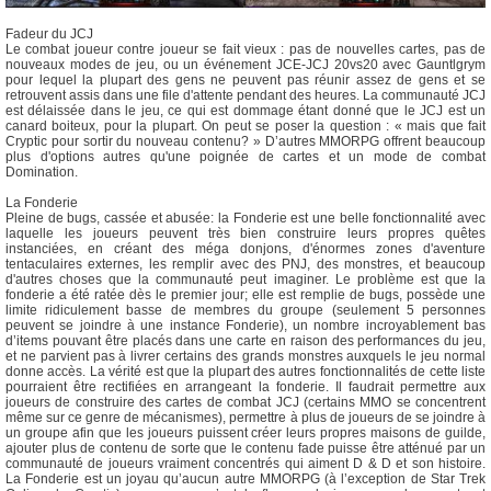
Fadeur du JCJ
Le combat joueur contre joueur se fait vieux : pas de nouvelles cartes, pas de
nouveaux modes de jeu, ou un événement JCE-JCJ 20vs20 avec Gauntlgrym
pour lequel la plupart des gens ne peuvent pas réunir assez de gens et se
retrouvent assis dans une file d'attente pendant des heures. La communauté JCJ
est délaissée dans le jeu, ce qui est dommage étant donné que le JCJ est un
canard boiteux, pour la plupart. On peut se poser la question : « mais que fait
Cryptic pour sortir du nouveau contenu? » D’autres MMORPG offrent beaucoup
plus d'options autres qu'une poignée de cartes et un mode de combat
Domination.
La Fonderie
Pleine de bugs, cassée et abusée: la Fonderie est une belle fonctionnalité avec
laquelle les joueurs peuvent très bien construire leurs propres quêtes
instanciées, en créant des méga donjons, d'énormes zones d'aventure
tentaculaires externes, les remplir avec des PNJ, des monstres, et beaucoup
d'autres choses que la communauté peut imaginer. Le problème est que la
fonderie a été ratée dès le premier jour; elle est remplie de bugs, possède une
limite ridiculement basse de membres du groupe (seulement 5 personnes
peuvent se joindre à une instance Fonderie), un nombre incroyablement bas
d’items pouvant être placés dans une carte en raison des performances du jeu,
et ne parvient pas à livrer certains des grands monstres auxquels le jeu normal
donne accès. La vérité est que la plupart des autres fonctionnalités de cette liste
pourraient être rectifiées en arrangeant la fonderie. Il faudrait permettre aux
joueurs de construire des cartes de combat JCJ (certains MMO se concentrent
même sur ce genre de mécanismes), permettre à plus de joueurs de se joindre à
un groupe afin que les joueurs puissent créer leurs propres maisons de guilde,
ajouter plus de contenu de sorte que le contenu fade puisse être atténué par un
communauté de joueurs vraiment concentrés qui aiment D & D et son histoire.
La Fonderie est un joyau qu’aucun autre MMORPG (à l’exception de Star Trek