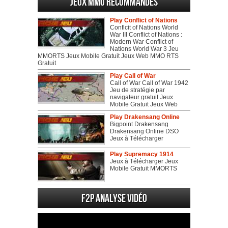
Jeux MMO recommandés
Play Conflict of Nations
Conflcit of Nations World
War III Conflict of Nations :
Modern War Conflict of
Nations World War 3 Jeu
MMORTS Jeux Mobile Gratuit Jeux Web MMO RTS
Gratuit
Play Call of War
Call of War Call of War 1942
Jeu de stratégie par
navigateur gratuit Jeux
Mobile Gratuit Jeux Web
Play Drakensang Online
Bigpoint Drakensang
Drakensang Online DSO
Jeux à Télécharger
Play Supremacy 1914
Jeux à Télécharger Jeux
Mobile Gratuit MMORTS
F2P Analyse vidéo