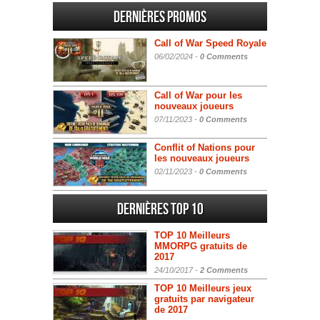
Dernières promos
Call of War Speed Royale
06/02/2024 -
0 Comments
Call of War pour les
nouveaux joueurs
07/11/2023 -
0 Comments
Conflit of Nations pour
les nouveaux joueurs
02/11/2023 -
0 Comments
Dernières Top 10
TOP 10 Meilleurs
MMORPG gratuits de
2017
24/10/2017 -
2 Comments
TOP 10 Meilleurs jeux
gratuits par navigateur
de 2017