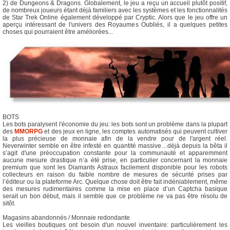
2) de Dungeons & Dragons. Globalement, le jeu a reçu un accueil plutôt positif,
de nombreux joueurs étant déjà familiers avec les systèmes et les fonctionnalités
de Star Trek Online également développé par Cryptic. Alors que le jeu offre un
aperçu intéressant de l'univers des Royaumes Oubliés, il a quelques petites
choses qui pourraient être améliorées...
BOTS
Les bots paralysent l'économie du jeu: les bots sont un problème dans la plupart
des
MMORPG
et des jeux en ligne, les comptes automatisés qui peuvent cultiver
la plus précieuse de monnaie afin de la vendre pour de l'argent réel.
Neverwinter semble en être infesté en quantité massive…déjà depuis la bêta il
s’agit d'une préoccupation constante pour la communauté et apparemment
aucune mesure drastique n’a été prise, en particulier concernant la monnaie
premium que sont les Diamants Astraux facilement disponible pour les robots
collecteurs en raison du faible nombre de mesures de sécurité prises par
l’éditeur ou la plateforme Arc. Quelque chose doit être fait indéniablement, même
des mesures rudimentaires comme la mise en place d’un Captcha basique
serait un bon début, mais il semble que ce problème ne va pas être résolu de
sitôt.
Magasins abandonnés / Monnaie redondante
Les vieilles boutiques ont besoin d'un nouvel inventaire: particulièrement les