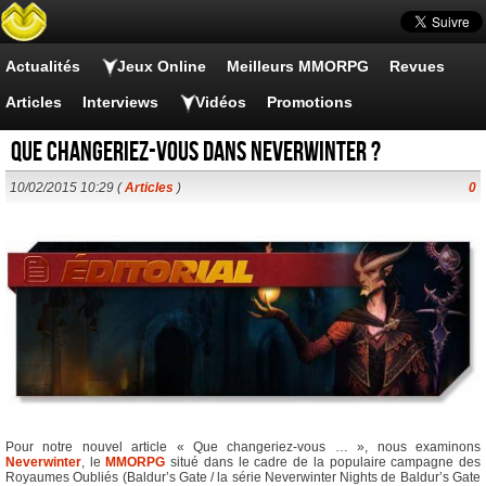
Actualités
Jeux Online
Meilleurs MMORPG
Revues
Articles
Interviews
Vidéos
Promotions
Que changeriez-vous dans Neverwinter ?
10/02/2015 10:29 (
Articles
)
0
Pour notre nouvel article « Que changeriez-vous … », nous examinons
Neverwinter
, le
MMORPG
situé dans le cadre de la populaire campagne des
Royaumes Oubliés (Baldur’s Gate / la série Neverwinter Nights de Baldur’s Gate