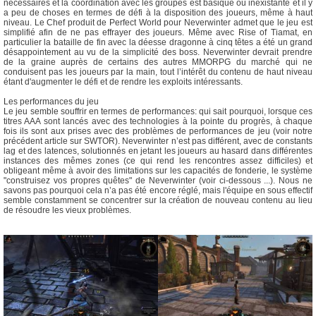
nécessaires et la coordination avec les groupes est basique ou inexistante et il y
a peu de choses en termes de défi à la disposition des joueurs, même à haut
niveau. Le Chef produit de Perfect World pour Neverwinter admet que le jeu est
simplifié afin de ne pas effrayer des joueurs. Même avec Rise of Tiamat, en
particulier la bataille de fin avec la déesse dragonne à cinq têtes a été un grand
désappointement au vu de la simplicité des boss. Neverwinter devrait prendre
de la graine auprès de certains des autres MMORPG du marché qui ne
conduisent pas les joueurs par la main, tout l’intérêt du contenu de haut niveau
étant d'augmenter le défi et de rendre les exploits intéressants.
Les performances du jeu
Le jeu semble souffrir en termes de performances: qui sait pourquoi, lorsque ces
titres AAA sont lancés avec des technologies à la pointe du progrès, à chaque
fois ils sont aux prises avec des problèmes de performances de jeu (voir notre
précédent article sur SWTOR). Neverwinter n’est pas différent, avec de constants
lag et des latences, solutionnés en jetant les joueurs au hasard dans différentes
instances des mêmes zones (ce qui rend les rencontres assez difficiles) et
obligeant même à avoir des limitations sur les capacités de fonderie, le système
"construisez vos propres quêtes" de Neverwinter (voir ci-dessous ...). Nous ne
savons pas pourquoi cela n’a pas été encore réglé, mais l'équipe en sous effectif
semble constamment se concentrer sur la création de nouveau contenu au lieu
de résoudre les vieux problèmes.