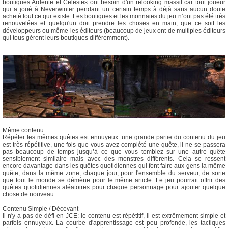
boutiques Ardente et Célestes ont besoin d'un relooking massif car tout joueur
qui a joué à Neverwinter pendant un certain temps à déjà sans aucun doute
acheté tout ce qui existe. Les boutiques et les monnaies du jeu n’ont pas été très
renouvelées et quelqu'un doit prendre les choses en main, que ce soit les
développeurs ou même les éditeurs (beaucoup de jeux ont de multiples éditeurs
qui tous gèrent leurs boutiques différemment).
Même contenu
Répéter les mêmes quêtes est ennuyeux: une grande partie du contenu du jeu
est très répétitive, une fois que vous avez complété une quête, il ne se passera
pas beaucoup de temps jusqu’à ce que vous tombiez sur une autre quête
sensiblement similaire mais avec des monstres différents. Cela se ressent
encore davantage dans les quêtes quotidiennes qui font faire aux gens la même
quête, dans la même zone, chaque jour, pour l'ensemble du serveur, de sorte
que tout le monde se démène pour le même article. Le jeu pourrait offrir des
quêtes quotidiennes aléatoires pour chaque personnage pour ajouter quelque
chose de nouveau.
Contenu Simple / Décevant
Il n'y a pas de défi en JCE: le contenu est répétitif, il est extrêmement simple et
parfois ennuyeux. La courbe d'apprentissage est peu profonde, les tactiques