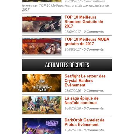
23/10/2017 -
Commentaires
fermés
sur TOP 10 Meilleurs jeux gratuits par navigateur de
2017
TOP 10 Meilleurs
Shooters Gratuits de
2017
26/09/2017 -
0 Comments
TOP 10 Meilleurs MOBA
gratuits de 2017
20/09/2017 -
0 Comments
Actualités Récentes
Seafight Le retour des
Crystal Raiders
Événement
23/07/2026 -
0 Comments
La saga épique de
NosTale continue
16/07/2026 -
0 Comments
DarkOrbit Gantelet de
Plutus Événement
15/07/2026 -
0 Comments