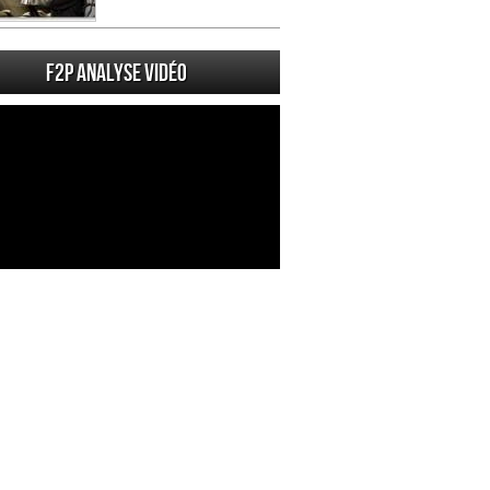
F2P Analyse vidéo