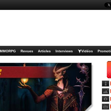
s MMORPG
Revues
Articles
Interviews
Vidéos
Promot