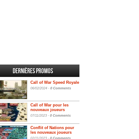
Dernières promos
Call of War Speed Royale
06/02/2024 -
0 Comments
Call of War pour les
nouveaux joueurs
07/11/2023 -
0 Comments
Conflit of Nations pour
les nouveaux joueurs
02/11/2023 -
0 Comments