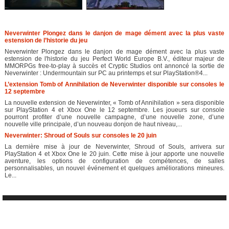
Neverwinter Plongez dans le danjon de mage dément avec la plus vaste
estension de l’historie du jeu
Neverwinter Plongez dans le danjon de mage dément avec la plus vaste
estension de l'historie du jeu Perfect World Europe B.V., éditeur majeur de
MMORPGs free-to-play à succès et Cryptic Studios ont annoncé la sortie de
Neverwinter : Undermountain sur PC au printemps et sur PlayStation®4...
L’extension Tomb of Annihilation de Neverwinter disponible sur consoles le
12 septembre
La nouvelle extension de Neverwinter, « Tomb of Annihilation » sera disponible
sur PlayStation 4 et Xbox One le 12 septembre. Les joueurs sur console
pourront profiter d’une nouvelle campagne, d’une nouvelle zone, d’une
nouvelle ville principale, d’un nouveau donjon de haut niveau,...
Neverwinter: Shroud of Souls sur consoles le 20 juin
La dernière mise à jour de Neverwinter, Shroud of Souls, arrivera sur
PlayStation 4 et Xbox One le 20 juin. Cette mise à jour apporte une nouvelle
aventure, les options de configuration de compétences, de salles
personnalisables, un nouvel événement et quelques améliorations mineures.
Le...