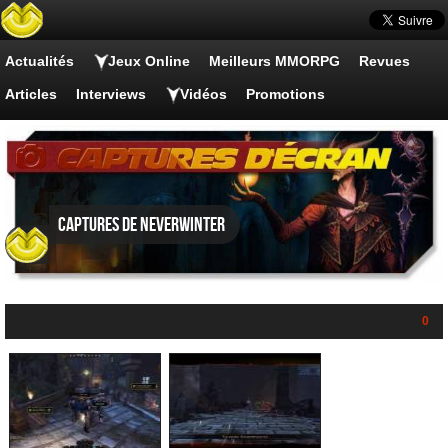
Actualités
Jeux Online
Meilleurs MMORPG
Revues
Articles
Interviews
Vidéos
Promotions
Captures de Neverwinter
0