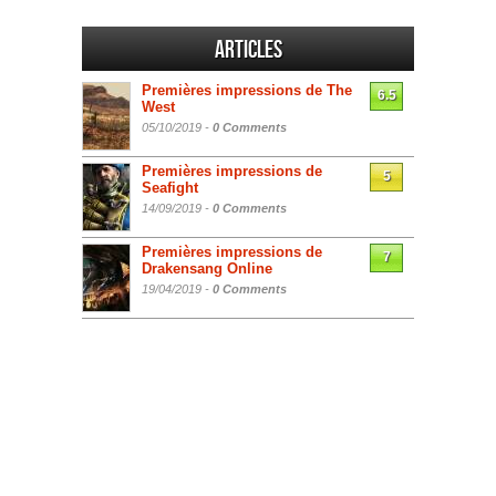
Articles
Premières impressions de The
6.5
West
05/10/2019 -
0 Comments
Premières impressions de
5
Seafight
14/09/2019 -
0 Comments
Premières impressions de
7
Drakensang Online
19/04/2019 -
0 Comments