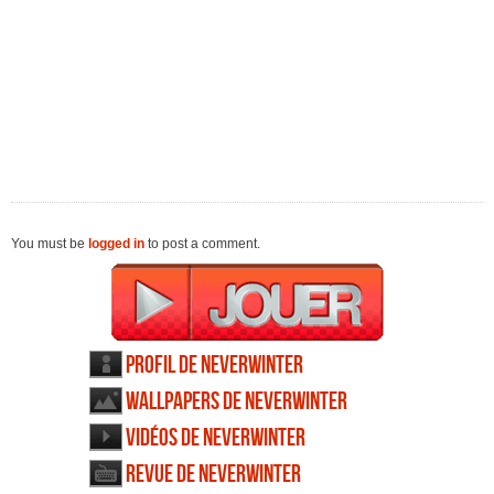
You must be
logged in
to post a comment.
Profil de Neverwinter
Wallpapers de Neverwinter
Vidéos de Neverwinter
Revue de Neverwinter