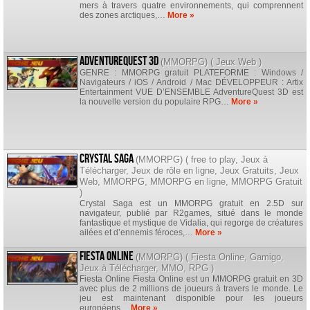
mers à travers quatre environnements, qui comprennent
des zones arctiques,…
More »
AdventureQuest 3D
(
MMORPG
) (
Jeux Web
)
GENRE : MMORPG gratuit PLATEFORME : Windows /
Navigateurs / iOS / Android / Mac DÉVELOPPEUR : Artix
Entertainment VUE D’ENSEMBLE AdventureQuest 3D est
la nouvelle version du populaire RPG…
More »
Crystal Saga
(
MMORPG
) (
free to play
,
Jeux à
Télécharger
,
Jeux de rôle en ligne
,
Jeux Gratuits
,
Jeux
Web
,
MMORPG
,
MMORPG en ligne
,
MMORPG Gratuit
)
Crystal Saga est un MMORPG gratuit en 2.5D sur
navigateur, publié par R2games, situé dans le monde
fantastique et mystique de Vidalia, qui regorge de créatures
ailées et d’ennemis féroces,…
More »
Fiesta Online
(
MMORPG
) (
Fiesta Online
,
Gamigo
,
Jeux à Télécharger
,
MMO
,
RPG
)
Fiesta Online Fiesta Online est un MMORPG gratuit en 3D
avec plus de 2 millions de joueurs à travers le monde. Le
jeu est maintenant disponible pour les joueurs
européens…
More »