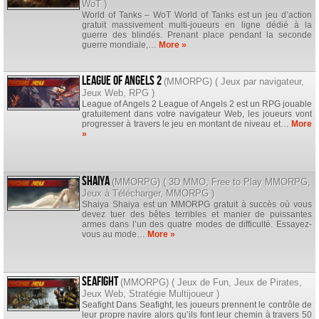
WoT
)
World of Tanks – WoT World of Tanks est un jeu d’action
gratuit massivement multi-joueurs en ligne dédié à la
guerre des blindés. Prenant place pendant la seconde
guerre mondiale,…
More »
League of Angels 2
(
MMORPG
) (
Jeux par navigateur
,
Jeux Web
,
RPG
)
League of Angels 2 League of Angels 2 est un RPG jouable
gratuitement dans votre navigateur Web, les joueurs vont
progresser à travers le jeu en montant de niveau et…
More
»
Shaiya
(
MMORPG
) (
3D MMO
,
Free to Play MMORPG
,
Jeux à Télécharger
,
MMORPG
)
Shaiya Shaiya est un MMORPG gratuit à succès où vous
devez tuer des bêtes terribles et manier de puissantes
armes dans l’un des quatre modes de difficulté. Essayez-
vous au mode…
More »
Seafight
(
MMORPG
) (
Jeux de Fun
,
Jeux de Pirates
,
Jeux Web
,
Stratégie Multijoueur
)
Seafight Dans Seafight, les joueurs prennent le contrôle de
leur propre navire alors qu’ils font leur chemin à travers 50