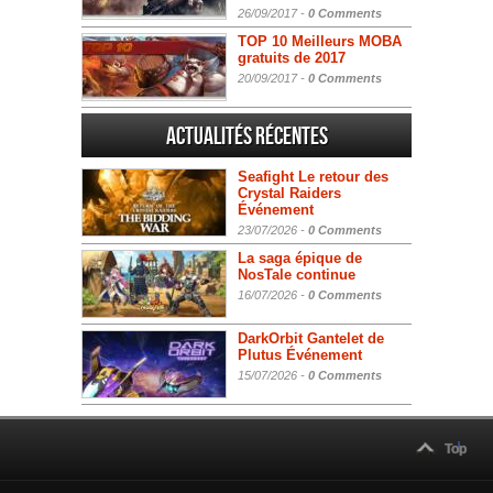
26/09/2017 -
0 Comments
TOP 10 Meilleurs MOBA
gratuits de 2017
20/09/2017 -
0 Comments
Actualités Récentes
Seafight Le retour des
Crystal Raiders
Événement
23/07/2026 -
0 Comments
La saga épique de
NosTale continue
16/07/2026 -
0 Comments
DarkOrbit Gantelet de
Plutus Événement
15/07/2026 -
0 Comments
Top