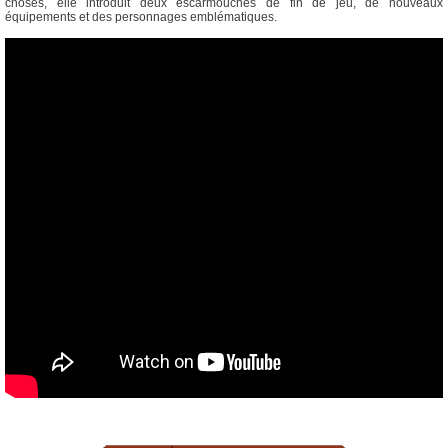
choses, elle introduit deux escarmouches de fin de jeu, de nouveaux
équipements et des personnages emblématiques.