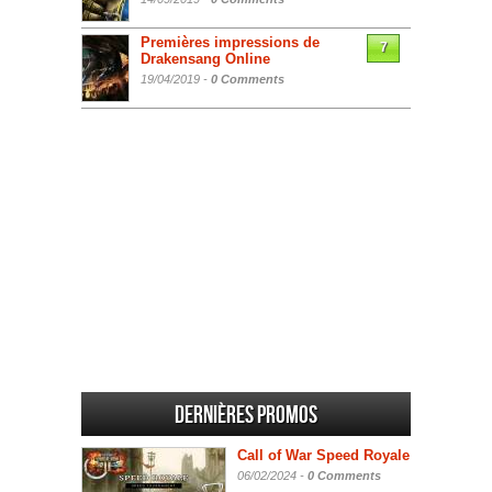
Premières impressions de
7
Drakensang Online
19/04/2019 -
0 Comments
Dernières promos
Call of War Speed Royale
06/02/2024 -
0 Comments