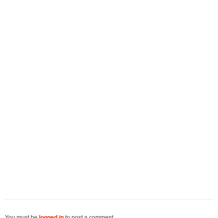
You must be
logged in
to post a comment.