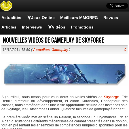
Actualités
Jeux Online
Meilleurs MMORPG
Revues
Articles
Interviews
Vidéos
Promotions
Nouvelles vidéos de gameplay de Skyforge
18/12/2014 15:59 (
Actualités
,
Gameplay
)
0
Aujourd'hui, nous avons pour vous deux nouvelles vidéos de
Skyforge
. Eric
Demilt, directeur du développement, et Aidan Karabaich, Concepteur des
classes, nous emmènent dans une visite approfondie del'une des instances solo
de Skyforge, les Catacombes Lanber. Quatorze minutes de gameplay étonnant.
La première vidéo met en scène un Paladin, la seconde un Cryomancer. Eric et
Aidan discutent des différents mécanismes de combat présentés dans le donjon,
tout en présentant les ensembles de compétences uniques disponibles pour les