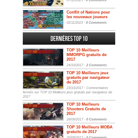
07/11/2023 -
0 Comments
Conflit of Nations pour
les nouveaux joueurs
02/11/2023 -
0 Comments
Dernières Top 10
TOP 10 Meilleurs
MMORPG gratuits de
2017
24/10/2017 -
2 Comments
TOP 10 Meilleurs jeux
gratuits par navigateur
de 2017
23/10/2017 -
Commentaires
fermés
sur TOP 10 Meilleurs jeux gratuits par navigateur de
2017
TOP 10 Meilleurs
Shooters Gratuits de
2017
26/09/2017 -
0 Comments
TOP 10 Meilleurs MOBA
gratuits de 2017
20/09/2017 -
0 Comments